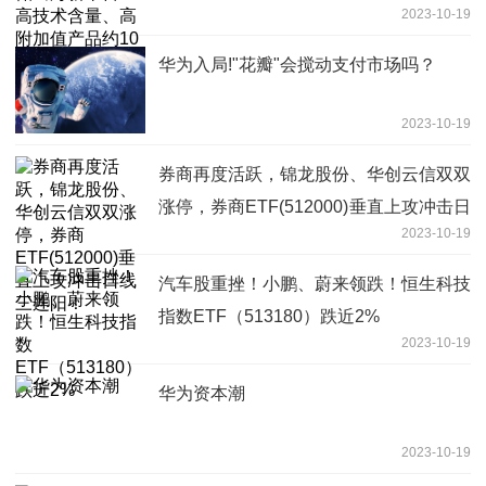
2023-10-19
华为入局!"花瓣"会搅动支付市场吗？
2023-10-19
券商再度活跃，锦龙股份、华创云信双双
涨停，券商ETF(512000)垂直上攻冲击日
2023-10-19
线三连阳！
汽车股重挫！小鹏、蔚来领跌！恒生科技
指数ETF（513180）跌近2%
2023-10-19
华为资本潮
2023-10-19