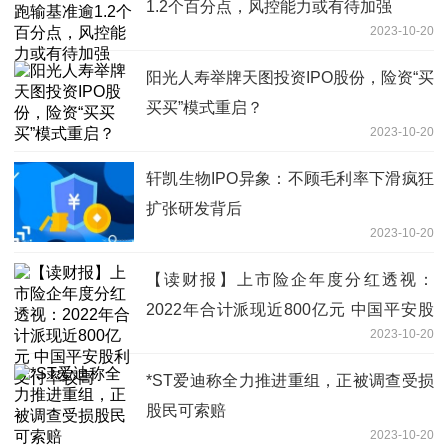
1.2个百分点，风控能力或有待加强
2023-10-20
阳光人寿举牌天图投资IPO股份，险资“买
买买”模式重启？
2023-10-20
轩凯生物IPO异象：不顾毛利率下滑疯狂
扩张研发背后
2023-10-20
【读财报】上市险企年度分红透视：
2022年合计派现近800亿元 中国平安股
2023-10-20
利支付率较高
*ST爱迪称全力推进重组，正被调查受损
股民可索赔
2023-10-20