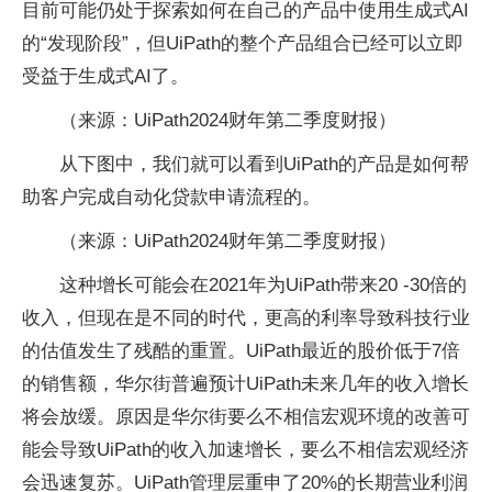
目前可能仍处于探索如何在自己的产品中使用生成式AI
的“发现阶段”，但UiPath的整个产品组合已经可以立即
受益于生成式AI了。
（来源：UiPath2024财年第二季度财报）
从下图中，我们就可以看到UiPath的产品是如何帮
助客户完成自动化贷款申请流程的。
（来源：UiPath2024财年第二季度财报）
这种增长可能会在2021年为UiPath带来20 -30倍的
收入，但现在是不同的时代，更高的利率导致科技行业
的估值发生了残酷的重置。UiPath最近的股价低于7倍
的销售额，华尔街普遍预计UiPath未来几年的收入增长
将会放缓。原因是华尔街要么不相信宏观环境的改善可
能会导致UiPath的收入加速增长，要么不相信宏观经济
会迅速复苏。UiPath管理层重申了20%的长期营业利润