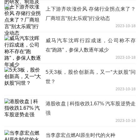
上下游齐吹涨价风 存储行业拐点来了？
厂商坦言“别太乐观”|行业动态
2023-10-18
威马汽车沈晖行踪成迷，公司称不存
在“跑路”，参保人数逐年减少
2023-10-18
5天3板，股价创新高，又一“大妖股”问
世？
2023-10-18
港股收盘 | 科指收跌1.67% 汽车股逆势走
强
2023-10-18
当李彦宏点燃AI原生时代的火种