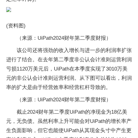
(资料图)
（来源：UiPath2024财年第二季度财报）
该公司还将强劲的收入增长与进一步的利润率扩张
进行了结合。在去年第二季度非公认会计准则运营利润
亏损1120万美元后，UiPath在本季度实现了3010万美
元的非公认会计准则运营利润。从下图可以看出，利润
率的扩大是由于经营效率和经营杠杆导致的。
（来源：UiPath2024财年第二季度财报）
截止2024财年第二季度UiPath的净现金为18亿美
元，无负债。虽然利率上升可能会对UiPath的增长率产
生负面影响，但它也能使UiPath从其现金头寸中产生更