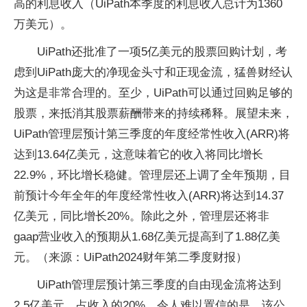
高的利息收入（UiPath本季度的利息收入总计为1360
万美元）。
UiPath还批准了一项5亿美元的股票回购计划，考
虑到UiPath庞大的净现金头寸和正现金流，猛兽财经认
为这是非常合理的。至少，UiPath可以通过回购足够的
股票，来抵消其股票薪酬带来的持续稀释。展望未来，
UiPath管理层预计第三季度的年度经常性收入(ARR)将
达到13.64亿美元，这意味着它的收入将同比增长
22.9%，环比增长稳健。管理层还上调了全年预期，目
前预计今年全年的年度经常性收入(ARR)将达到14.37
亿美元，同比增长20%。除此之外，管理层还将非
gaap营业收入的预期从1.68亿美元提高到了1.88亿美
元。（来源：UiPath2024财年第二季度财报）
UiPath管理层预计第三季度的自由现金流将达到
2.5亿美元，占收入的20%。令人难以置信的是，该公