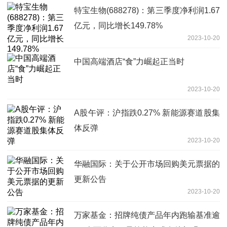
特宝生物(688278)：第三季度净利润1.67
亿元，同比增长149.78%
2023-10-20
中国高端酒店“食”力崛起正当时
2023-10-20
A股午评：沪指跌0.27% 新能源赛道股集
体反弹
2023-10-20
华融国际：关于公开市场回购美元票据的
更新公告
2023-10-20
万家基金：招牌纯债产品年内跑输基准逾