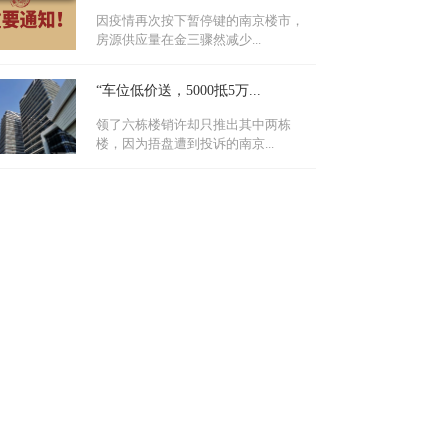
因疫情再次按下暂停键的南京楼市，
房源供应量在金三骤然减少...
“车位低价送，5000抵5万...
领了六栋楼销许却只推出其中两栋
楼，因为捂盘遭到投诉的南京...