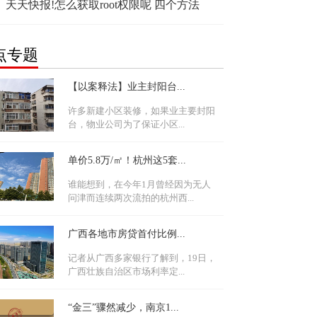
天天快报!怎么获取root权限呢 四个方法
点专题
【以案释法】业主封阳台...
许多新建小区装修，如果业主要封阳
台，物业公司为了保证小区...
单价5.8万/㎡！杭州这5套...
谁能想到，在今年1月曾经因为无人
问津而连续两次流拍的杭州西...
广西各地市房贷首付比例...
记者从广西多家银行了解到，19日，
广西壮族自治区市场利率定...
“金三”骤然减少，南京1...