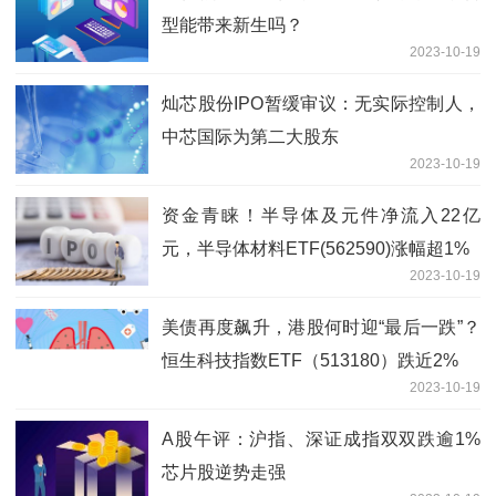
型能带来新生吗？
2023-10-19
灿芯股份IPO暂缓审议：无实际控制人，
中芯国际为第二大股东
2023-10-19
资金青睐！半导体及元件净流入22亿
元，半导体材料ETF(562590)涨幅超1%
2023-10-19
美债再度飙升，港股何时迎“最后一跌”？
恒生科技指数ETF（513180）跌近2%
2023-10-19
A股午评：沪指、深证成指双双跌逾1%
芯片股逆势走强