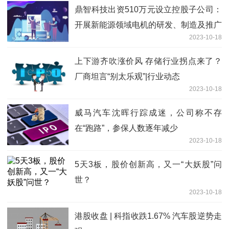
鼎智科技出资510万元设立控股子公司：
开展新能源领域电机的研发、制造及推广
2023-10-18
上下游齐吹涨价风 存储行业拐点来了？
厂商坦言“别太乐观”|行业动态
2023-10-18
威马汽车沈晖行踪成迷，公司称不存
在“跑路”，参保人数逐年减少
2023-10-18
5天3板，股价创新高，又一“大妖股”问
世？
2023-10-18
港股收盘 | 科指收跌1.67% 汽车股逆势走