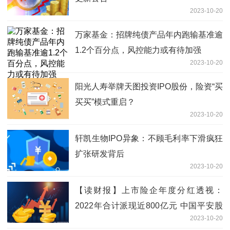
2023-10-20
万家基金：招牌纯债产品年内跑输基准逾
1.2个百分点，风控能力或有待加强
2023-10-20
阳光人寿举牌天图投资IPO股份，险资“买
买买”模式重启？
2023-10-20
轩凯生物IPO异象：不顾毛利率下滑疯狂
扩张研发背后
2023-10-20
【读财报】上市险企年度分红透视：
2022年合计派现近800亿元 中国平安股
2023-10-20
利支付率较高