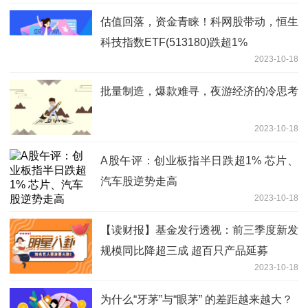
估值回落，资金青睐！科网股带动，恒生
科技指数ETF(513180)跌超1%
2023-10-18
批量制造，爆款难寻，夜游经济的冷思考
2023-10-18
A股午评：创业板指半日跌超1% 芯片、
汽车股逆势走高
2023-10-18
【读财报】基金发行透视：前三季度新发
规模同比降超三成 超百只产品延募
2023-10-18
为什么“牙茅”与“眼茅” 的差距越来越大？