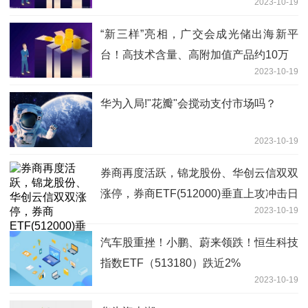
2023-10-19
“新三样”亮相，广交会成光储出海新平
台！高技术含量、高附加值产品约10万
2023-10-19
华为入局!"花瓣"会搅动支付市场吗？
2023-10-19
券商再度活跃，锦龙股份、华创云信双双
涨停，券商ETF(512000)垂直上攻冲击日
2023-10-19
线三连阳！
汽车股重挫！小鹏、蔚来领跌！恒生科技
指数ETF（513180）跌近2%
2023-10-19