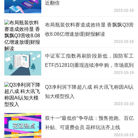
近翻倍
2023-10-19
布局瓶装饮料赛道成效待显 香飘飘Q3营
收8.08亿增速放缓|财报解读
2023-10-19
中证军工指数再刷阶段新低，国防军工
ETF(512810)重现连续净申购，市场底到
2023-10-19
了吗？
Q3净利润下降超八成 科大讯飞称因AI认
知大模型投入
2023-10-19
双十一“最低价”争夺战：预售抢跑、百亿
补贴、可退费会员 花样玩法齐上线
2023-10-19