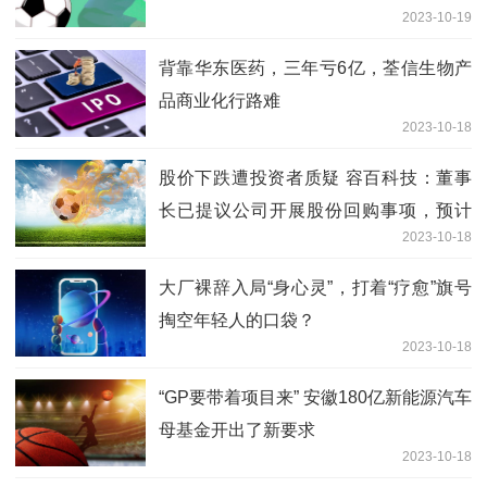
2023-10-19
背靠华东医药，三年亏6亿，荃信生物产
品商业化行路难
2023-10-18
股价下跌遭投资者质疑 容百科技：董事
长已提议公司开展股份回购事项，预计
2023-10-18
Q3迎来业绩拐点 | 直击业绩会
大厂裸辞入局“身心灵”，打着“疗愈”旗号
掏空年轻人的口袋？
2023-10-18
“GP要带着项目来” 安徽180亿新能源汽车
母基金开出了新要求
2023-10-18