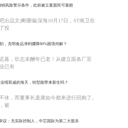
撤销风险警示条件，此前被立案股民可索赔
出品文|阑珊编|深海10月17日，ST南卫在
了投
”辞职，克明食品净利骤降80%困境何解？
迟暮，壮志未酬年已老！从建立面条厂至
业已有
亿，业绩双减的海天，转型能带来新生吗？
不休，而董事长庞康如今都来进行回购了。
间，被
缓审议：无实际控制人，中芯国际为第二大股东