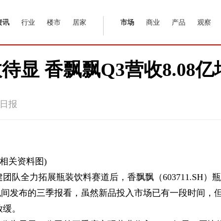
资讯
行业
楼市
居家
市场
商业
产品
观察
显 香飘飘Q3营收8.08
日报
(相关资料图)
团队全力拓展瓶装饮料赛道后，香飘飘（603711.SH）瓶
晚间发布的三季报看，虽然新品投入市场已有一段时间，
放缓。