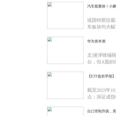
汽车股重挫！小鹏、
或因特斯拉最
车板块均大幅
华为资本潮
文|谢泽锋编
台，但A股的
【ETF盘前早报】昨
截至2023年1
点；深证成指
出口管制升级，