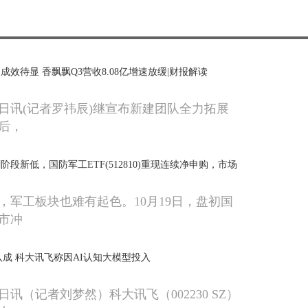
效待显 香飘飘Q3营收8.08亿增速放缓|财报解读
9日讯(记者罗祎辰)继宣布新建团队全力拓展
后，
段新低，国防军工ETF(512810)重现连续净申购，市场
，军工板块也难有起色。10月19日，盘初国
市冲
八成 科大讯飞称因AI认知大模型投入
9日讯（记者刘梦然）科大讯飞（002230 SZ）