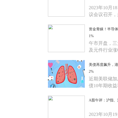
2023年10
议会议召开，
资金青睐！半导体及
1%
午市开盘，三
及元件行业涨
美债再度飙升，港股
2%
近期美联储加
债10年期收
A股午评：沪指、
2023年10月