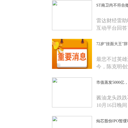
ST南卫尚不符合
雷达财经雷助吧
互动平台回答
72岁“挂面大王
最悲不过英雄
今，陈克明创
市值蒸发5000
酱油龙头跌跌
10月16日晚
灿芯股份IPO暂