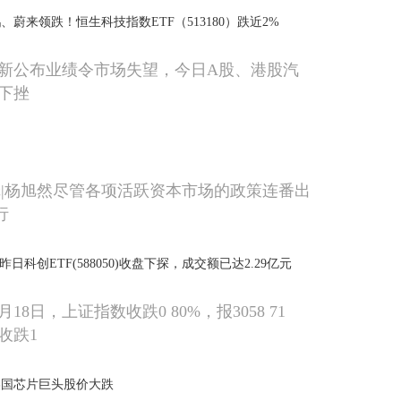
蔚来领跌！恒生科技指数ETF（513180）跌近2%
新公布业绩令市场失望，今日A股、港股汽
下挫
辑|杨旭然尽管各项活跃资本市场的政策连番出
行
日科创ETF(588050)收盘下探，成交额已达2.29亿元
0月18日，上证指数收跌0 80%，报3058 71
收跌1
美国芯片巨头股价大跌