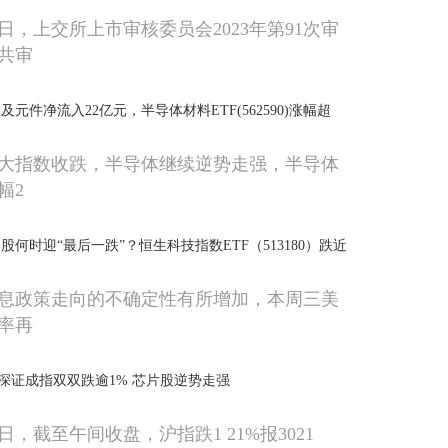
月18日，上交所上市审核委员会2023年第91次审
共审
元件净流入22亿元，半导体材料ETF(562590)涨幅超
大指数收跌，半导体继续逆势走强，半导体
幅2
何时迎“最后一跌”？恒生科技指数ETF（513180）跌近
息政策走向的不确定性有所增加，本周三美
益率再
深证成指双双跌逾1% 芯片股逆势走强
19日，截至午间收盘，沪指跌1 21%报3021