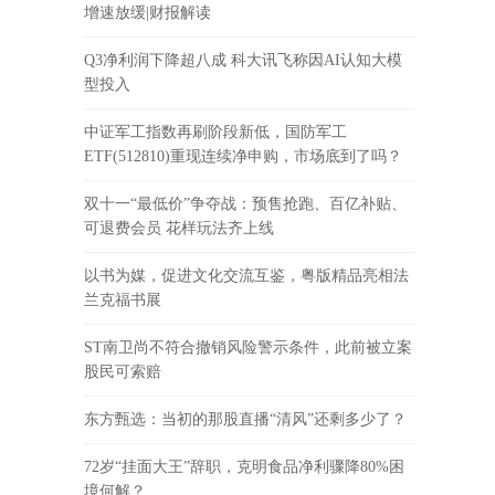
增速放缓|财报解读
Q3净利润下降超八成 科大讯飞称因AI认知大模
型投入
中证军工指数再刷阶段新低，国防军工
ETF(512810)重现连续净申购，市场底到了吗？
双十一“最低价”争夺战：预售抢跑、百亿补贴、
可退费会员 花样玩法齐上线
以书为媒，促进文化交流互鉴，粤版精品亮相法
兰克福书展
ST南卫尚不符合撤销风险警示条件，此前被立案
股民可索赔
东方甄选：当初的那股直播“清风”还剩多少了？
72岁“挂面大王”辞职，克明食品净利骤降80%困
境何解？