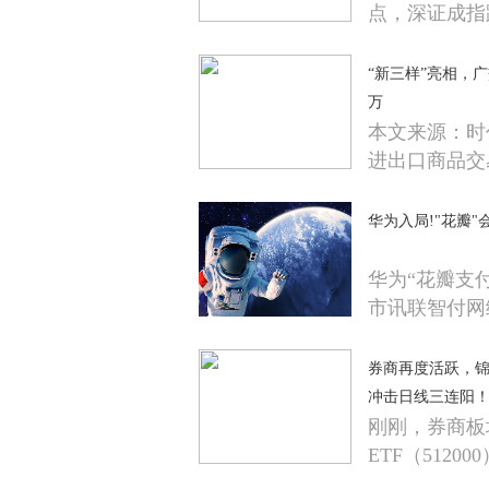
点，深证成指跌
“新三样”亮相，
万
本文来源：时代
进出口商品交
华为入局!"花瓣
华为“花瓣支
市讯联智付网
券商再度活跃，锦龙
冲击日线三连阳
刚刚，券商板
ETF（5120