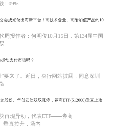
1 09%
广交会成光储出海新平台！高技术含量、高附加值产品约10
周报作者：何明俊10月15日，第134届中国
易
"会搅动支付市场吗？
付”要来了。近日，央行网站披露，同意深圳
络
股份、华创云信双双涨停，券商ETF(512000)垂直上攻
！
块再现异动，代表ETF——券商
00）垂直拉升，场内