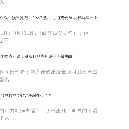
大
争夺战：预售抢跑、百亿补贴、可退费会员 花样玩法齐上
费日报10月19日讯（研究员梁又匀），距
促不
文化交流互鉴，粤版精品亮相法兰克福书展
代周报作者：南方传媒出版部10月18日至22
盛名
那股直播“清风”还剩多少了？
的东方甄选直播间，人气出现了明显的下滑
上来