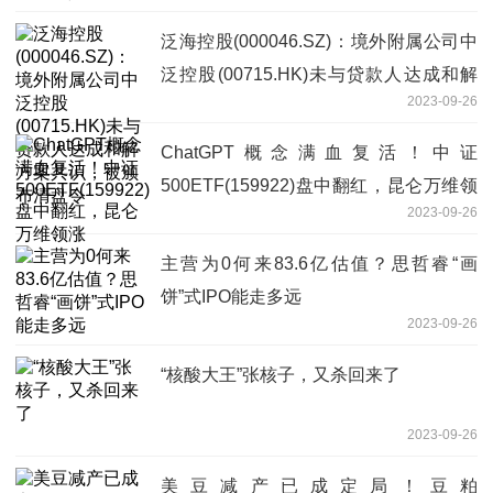
泛海控股(000046.SZ)：境外附属公司中
泛控股(00715.HK)未与贷款人达成和解
2023-09-26
方案共识，被颁布清盘令
ChatGPT概念满血复活！中证
500ETF(159922)盘中翻红，昆仑万维领
2023-09-26
涨
主营为0何来83.6亿估值？思哲睿“画
饼”式IPO能走多远
2023-09-26
“核酸大王”张核子，又杀回来了
2023-09-26
美豆减产已成定局！豆粕