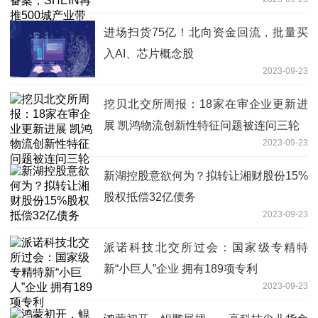
计划……
进场扫货75亿！北向资金回流，批量买
入AI、芯片概念股
2023-09-23
挖贝北交所周报：18家在审企业更新进
展 凯鸿物流创新性特征问题被连问三轮
2023-09-23
新湖控股意欲何为？拟转让湘财股份15%
股权抵偿32亿债务
2023-09-23
派诺科技北交所过会：国家级专精特
新“小巨人”企业 拥有189项专利
2023-09-23