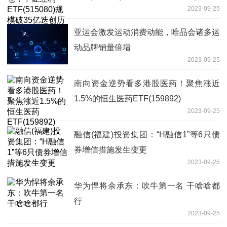
2023-09-25
亚运会激发运动消费动能，唯品会诸多运
动品牌销量倍增
2023-09-25
南向资金逆势看多港股医药！聚焦涨近
1.5%的恒生医药ETF(159892)
2023-09-25
融信(福建)投资集团：“H融信1”等6只债
券增信措施发生变更
2023-09-25
华为悍将余承东：吹牛第一名 干啥啥都
行
2023-09-25