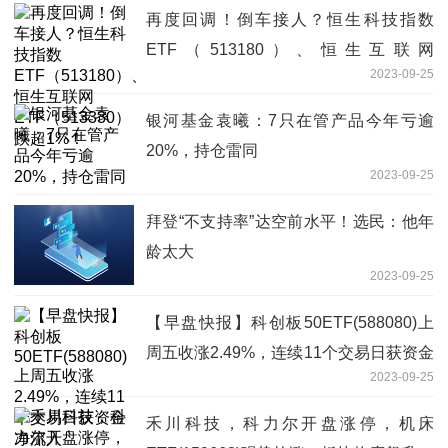
再度回调！倒车接人？恒生科技指数
ETF（513180）、恒生互联网
2023-09-25
ETF（513330）跌超1%！
银河基金袁曦：7只在管产品今年亏逾
20%，持仓雷同
2023-09-25
拜登“不支持率”达空前水平！选民：他年
龄太大
2023-09-25
【早盘快报】科创板50ETF(588080)上
周五收涨2.49%，连续11个交易日获资金
2023-09-25
净流入
禾川科技，科力尔开盘涨停，机床