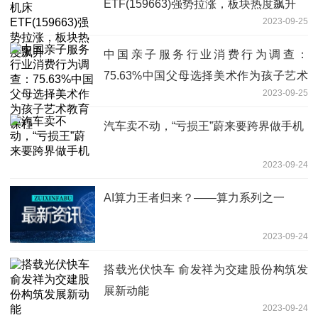
ETF(159663)强势拉涨，板块热度飙升
2023-09-25
中国亲子服务行业消费行为调查：
75.63%中国父母选择美术作为孩子艺术
2023-09-25
教育课程
汽车卖不动，“亏损王”蔚来要跨界做手机
2023-09-24
AI算力王者归来？——算力系列之一
2023-09-24
搭载光伏快车 俞发祥为交建股份构筑发
展新动能
2023-09-24