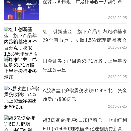
保荐业务违规！广发证券收千万级罚单
2023-09-25
红土创新基金：旗下产品年内跑输基准
29个百分点，收取1.5%管理费是否合
2023-09-25
理？
国金证券：已回购53.71万股，上半年投
行业务承压
2023-09-25
A股收盘 | 沪指震荡收跌0.54% 北上资金
净卖出超80亿元
2023-09-25
超3亿资金接连6日加码增仓，中证红利
ETF(515080)规模破35亿迭创历史新高