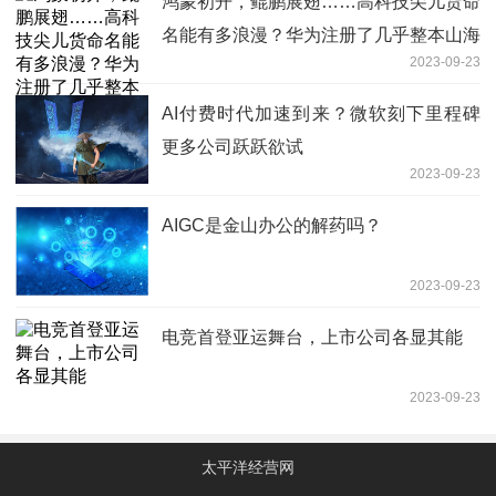
鸿蒙初开，鲲鹏展翅……高科技尖儿货命
名能有多浪漫？华为注册了几乎整本山海
2023-09-23
经！
AI付费时代加速到来？微软刻下里程碑
更多公司跃跃欲试
2023-09-23
AIGC是金山办公的解药吗？
2023-09-23
电竞首登亚运舞台，上市公司各显其能
2023-09-23
太平洋经营网