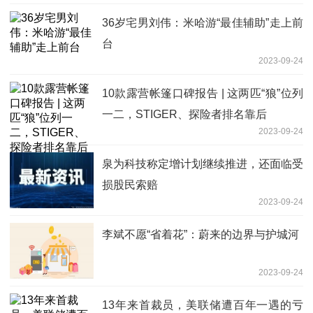
36岁宅男刘伟：米哈游“最佳辅助”走上前
台
2023-09-24
10款露营帐篷口碑报告 | 这两匹“狼”位列
一二，STIGER、探险者排名靠后
2023-09-24
泉为科技称定增计划继续推进，还面临受
损股民索赔
2023-09-24
李斌不愿“省着花”：蔚来的边界与护城河
2023-09-24
13年来首裁员，美联储遭百年一遇的亏