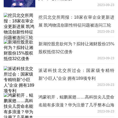
2023-09-23
挖贝北交所周报：18家在审企业更新进
展 凯鸿物流创新性特征问题被连问三轮
2023-09-23
新湖控股意欲何为？拟转让湘财股份15%
股权抵偿32亿债务
2023-09-23
派诺科技北交所过会：国家级专精特
新“小巨人”企业 拥有189项专利
2023-09-23
鸿蒙初开，鲲鹏展翅……高科技尖儿货命
名能有多浪漫？华为注册了几乎整本山海
2023-09-23
经！