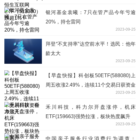
银河基金袁曦：7只在管产品今年亏逾
20%，持仓雷同
2023-09-25
拜登“不支持率”达空前水平！选民：他年
龄太大
2023-09-25
【早盘快报】科创板50ETF(588080)上
周五收涨2.49%，连续11个交易日获资金
2023-09-25
净流入
禾川科技，科力尔开盘涨停，机床
ETF(159663)强势拉涨，板块热度飙升
2023-09-25
中国亲子服务行业消费行为调查：