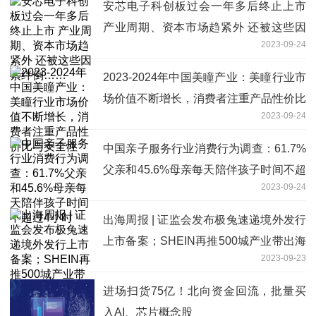
安芯电子科创板过会一年多后终止上市
产业周期、资本市场趋紧外 还被这些因
2023-09-24
素绊倒……
2023-2024年中国美瞳产业：美瞳行业市
场价值不断增长，消费者注重产品性价比
2023-09-24
与安全性
中国亲子服务行业消费行为调查：61.7%
父亲和45.6%母亲每天陪伴孩子时间不超
2023-09-24
过4小时
出海周报 | 证监会发布极兔速递境外发行
上市备案；SHEIN再推500城产业带出海
2023-09-23
计划……
进场扫货75亿！北向资金回流，批量买
入AI、芯片概念股