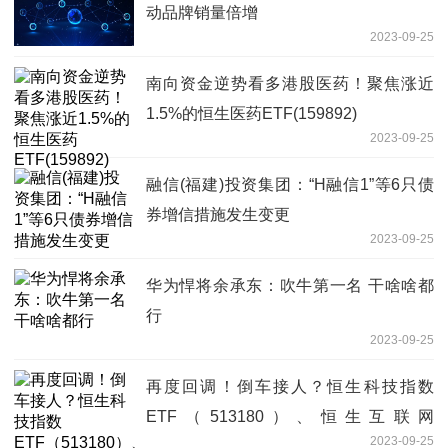
动品牌销量倍增
2023-09-25
南向资金逆势看多港股医药！聚焦涨近
1.5%的恒生医药ETF(159892)
2023-09-25
融信(福建)投资集团：“H融信1”等6只债
券增信措施发生变更
2023-09-25
华为悍将余承东：吹牛第一名 干啥啥都
行
2023-09-25
再度回调！倒车接人？恒生科技指数
ETF（513180）、恒生互联网
2023-09-25
ETF（513330）跌超1%！