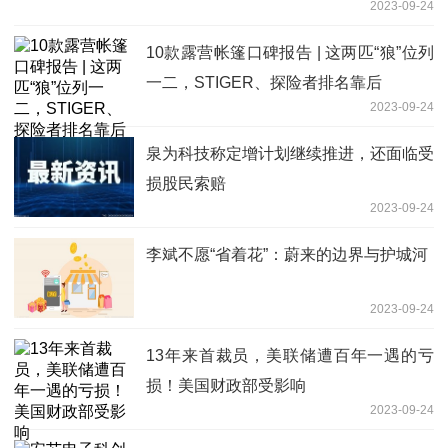
2023-09-24
10款露营帐篷口碑报告 | 这两匹“狼”位列
一二，STIGER、探险者排名靠后
2023-09-24
泉为科技称定增计划继续推进，还面临受
损股民索赔
2023-09-24
李斌不愿“省着花”：蔚来的边界与护城河
2023-09-24
13年来首裁员，美联储遭百年一遇的亏
损！美国财政部受影响
2023-09-24