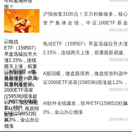
2023-09-22
沪指收复3100点！主力积极做多，核心
资产集体走强，中证100ETF基金
2023-09-22
(562000)涨超1%
电信ETF（159507）早盘迅猛拉升大涨
2.15%，连续两天上涨，权重股新易盛、
2023-09-22
中际旭创涨超7%，中兴通讯涨超3%
A股回暖，微盘股强势，微盘投资利器中
证2000ETF添富(159536)现涨超1.2%，
2023-09-22
成交额超1.4亿元，再居同类第一！
AI软件全线爆发，软件ETF(159852)狂飙
3%，金山办公领涨
2023-09-22