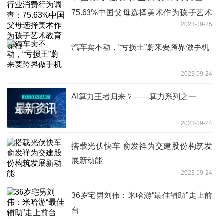
75.63%中国父母选择美术作为孩子艺术
2023-09-25
教育课程
汽车卖不动，“亏损王”蔚来要跨界做手机
2023-09-24
AI算力王者归来？——算力系列之一
2023-09-24
搭载光伏快车 俞发祥为交建股份构筑发
展新动能
2023-09-24
36岁宅男刘伟：米哈游“最佳辅助”走上前
台