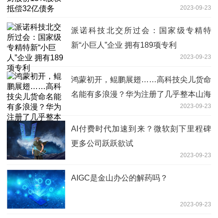
2023-09-23
派诺科技北交所过会：国家级专精特
新“小巨人”企业 拥有189项专利
2023-09-23
鸿蒙初开，鲲鹏展翅……高科技尖儿货命
名能有多浪漫？华为注册了几乎整本山海
2023-09-23
经！
AI付费时代加速到来？微软刻下里程碑
更多公司跃跃欲试
2023-09-23
AIGC是金山办公的解药吗？
2023-09-23