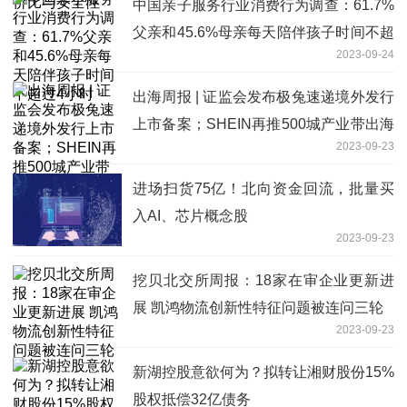
中国亲子服务行业消费行为调查：61.7%
父亲和45.6%母亲每天陪伴孩子时间不超
2023-09-24
过4小时
出海周报 | 证监会发布极兔速递境外发行
上市备案；SHEIN再推500城产业带出海
2023-09-23
计划……
进场扫货75亿！北向资金回流，批量买
入AI、芯片概念股
2023-09-23
挖贝北交所周报：18家在审企业更新进
展 凯鸿物流创新性特征问题被连问三轮
2023-09-23
新湖控股意欲何为？拟转让湘财股份15%
股权抵偿32亿债务