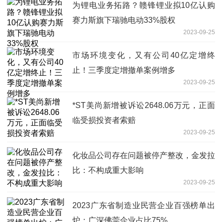
为锂电业务拓路？赣锋锂业拟10亿认购
赛力斯旗下瑞驰电动33%股权
2023-09-25
市场环境变化，又有公司40亿定增终
止！三季度定增撤单案例增多
2023-09-25
*ST美尚新增被诉讼2648.06万元，正面
临受损投资者索赔
2023-09-25
化妆品公司存在问题被停产整改，金发拉
比：不构成重大影响
2023-09-25
2023广东省制造业民营企业百强榜单出
炉：广深佛莞企业占比75%