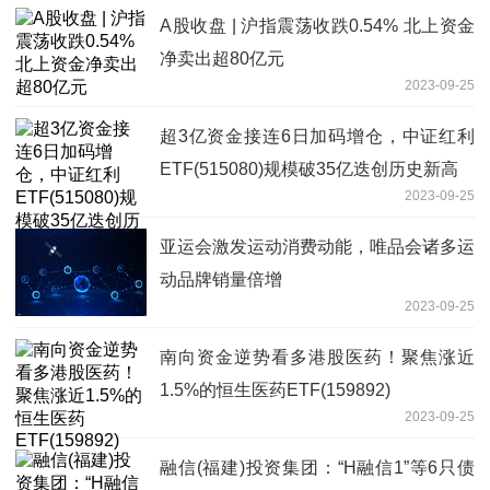
A股收盘 | 沪指震荡收跌0.54% 北上资金
净卖出超80亿元
2023-09-25
超3亿资金接连6日加码增仓，中证红利
ETF(515080)规模破35亿迭创历史新高
2023-09-25
亚运会激发运动消费动能，唯品会诸多运
动品牌销量倍增
2023-09-25
南向资金逆势看多港股医药！聚焦涨近
1.5%的恒生医药ETF(159892)
2023-09-25
融信(福建)投资集团：“H融信1”等6只债