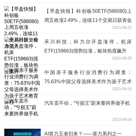
【早盘快报】科创板50ETF(588080)上
周五收涨2.49%，连续11个交易日获资金
2023-09-25
净流入
禾川科技，科力尔开盘涨停，机床
ETF(159663)强势拉涨，板块热度飙升
2023-09-25
中国亲子服务行业消费行为调查：
75.63%中国父母选择美术作为孩子艺术
2023-09-25
教育课程
汽车卖不动，“亏损王”蔚来要跨界做手机
2023-09-24
AI算力王者归来？——算力系列之一