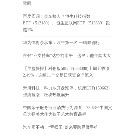
雷同
再度回调！倒车接人？恒生科技指数
ETF（513180）、恒生互联网ETF（513330）跌
超1%！
华为悍将余承东：吹牛第一名 干啥啥都行
拜登“不支持率”达空前水平！选民：他年龄太大
【早盘快报】科创板50ETF(588080)上周五收涨
2.49%，连续11个交易日获资金净流入
禾川科技，科力尔开盘涨停，机床ETF(159663)
强势拉涨，板块热度飙升
中国亲子服务行业消费行为调查：75.63%中国父
母选择美术作为孩子艺术教育课程
汽车卖不动，“亏损王”蔚来要跨界做手机