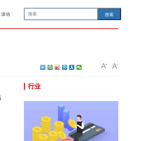
滚动
搜索
行业
第