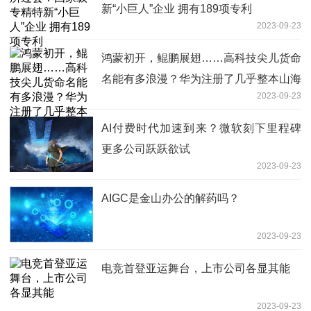
新“小巨人”企业 拥有189项专利
2023-09-23
鸿蒙初开，鲲鹏展翅……高科技尖儿货命
名能有多浪漫？华为注册了几乎整本山海
2023-09-23
经！
AI付费时代加速到来？微软刻下里程碑
更多公司跃跃欲试
2023-09-23
AIGC是金山办公的解药吗？
2023-09-23
电竞首登亚运舞台，上市公司各显其能
2023-09-23