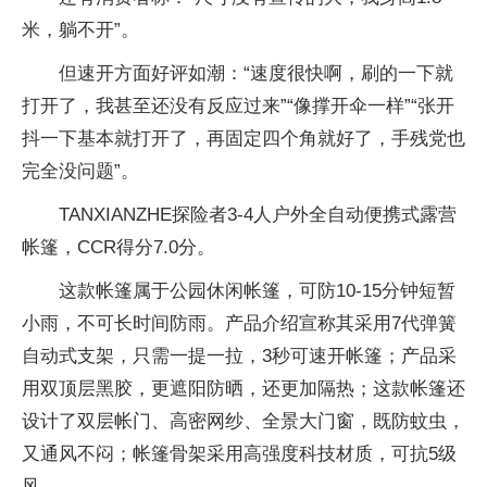
米，躺不开”。
但速开方面好评如潮：“速度很快啊，刷的一下就
打开了，我甚至还没有反应过来”“像撑开伞一样”“张开
抖一下基本就打开了，再固定四个角就好了，手残党也
完全没问题”。
TANXIANZHE探险者3-4人户外全自动便携式露营
帐篷，CCR得分7.0分。
这款帐篷属于公园休闲帐篷，可防10-15分钟短暂
小雨，不可长时间防雨。产品介绍宣称其采用7代弹簧
自动式支架，只需一提一拉，3秒可速开帐篷；产品采
用双顶层黑胶，更遮阳防晒，还更加隔热；这款帐篷还
设计了双层帐门、高密网纱、全景大门窗，既防蚊虫，
又通风不闷；帐篷骨架采用高强度科技材质，可抗5级
风。