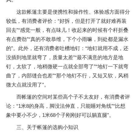
这款帐篷主要是便携性和操作性、体验感方面得分
较低，有消费者评价：“好拆，但是打开了就好难再装
回去”“感觉一般，有点味儿！收起来的时候有个杆折叠
有点费劲”“真的不敢恭维，下个小雨嘛，到处都是漏水
的”。此外，还有消费者吐槽地钉：“地钉就用不成，还
没插到地里就弯了，质量太差”“最不满意的地方是地
钉，太软了，地稍微硬一点就全部弯了”“地钉一下就弯
曲了，内部缝合也差”“那个地钉不行，又短又软，风稍
微大点就没用了”。
而帐篷的空间对某些高个子不太友好，有消费者评
论：“1米8的身高，脚没法伸直，只能睡对角线”“比想
象中要小不少，1米68个子刚刚好可以躺直腿”。
三、关于帐篷的选购小知识