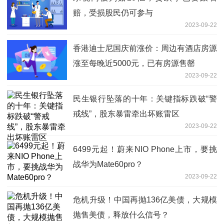
赔，受损股民仍可参与
2023-09-22
香港迪士尼国庆前涨价：周边有酒店房源
涨至每晚近5000元，已有房源售罄
2023-09-22
民生银行坠落的十年：关键指标跌破“警
戒线”，股东暴雷牵出坏账雷区
2023-09-22
6499元起！蔚来NIO Phone上市，要挑
战华为Mate60pro？
2023-09-22
危机升级！中国再抛136亿美债，大规模
抛售美债，释放什么信号？