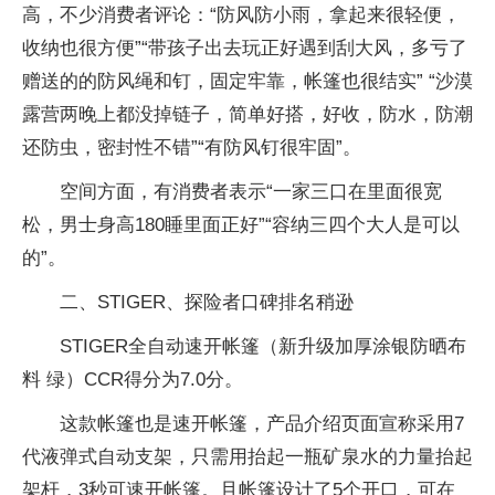
高，不少消费者评论：“防风防小雨，拿起来很轻便，
收纳也很方便”“带孩子出去玩正好遇到刮大风，多亏了
赠送的的防风绳和钉，固定牢靠，帐篷也很结实” “沙漠
露营两晚上都没掉链子，简单好搭，好收，防水，防潮
还防虫，密封性不错”“有防风钉很牢固”。
空间方面，有消费者表示“一家三口在里面很宽
松，男士身高180睡里面正好”“容纳三四个大人是可以
的”。
二、STIGER、探险者口碑排名稍逊
STIGER全自动速开帐篷（新升级加厚涂银防晒布
料 绿）CCR得分为7.0分。
这款帐篷也是速开帐篷，产品介绍页面宣称采用7
代液弹式自动支架，只需用抬起一瓶矿泉水的力量抬起
架杆，3秒可速开帐篷。且帐篷设计了5个开口，可在