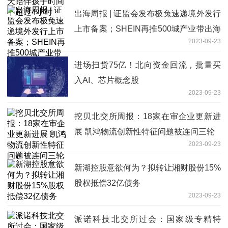
出海周报 | 证监会发布极兔速递境外发行
上市备案；SHEIN再推500城产业带出海
2023-09-23
计划……
进场扫货75亿！北向资金回流，批量买
入AI、芯片概念股
2023-09-23
挖贝北交所周报：18家在审企业更新进
展 凯鸿物流创新性特征问题被连问三轮
2023-09-23
新湖控股意欲何为？拟转让湘财股份15%
股权抵偿32亿债务
2023-09-23
派诺科技北交所过会：国家级专精特