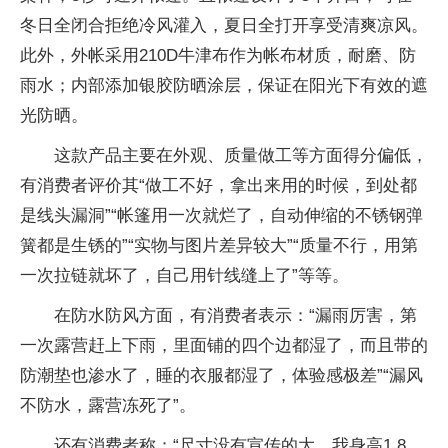
冬日全闭合拒绝冷风灌入，夏日全打开享受清爽凉风。
此外，外帐采用210D牛津布作为帐布材质，耐磨、防
雨水；内部添加银胶防晒涂层，保证在阳光下有效的遮
光防晒。
这款产品主要在外观、质量做工等方面得分偏低，
有消费者评价其“做工不好，拿出来用的时候，到处都
是线头漏洞”“帐篷用一次就烂了，自动伸缩的不锈钢弹
簧都是生锈的”“实物与图片差异较大”“质量不行，用第
一次拉链就坏了，自己用针线缝上了”等等。
在防水防风方面，有消费者表示：“漏雨厉害，第
一次露营赶上下雨，里面铺的四个边都湿了，而且带的
防潮垫也渗水了，睡的衣服都湿了，体验感极差”“漏风
不防水，露营冻死了”。
还有消费者称：“尺寸没有宣传的大，我身高1.8