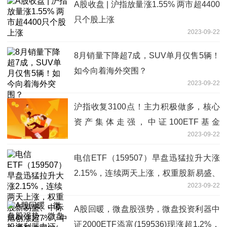
A股收盘 | 沪指放量涨1.55% 两市超4400
只个股上涨
2023-09-22
8月销量下降超7成，SUV单月仅售5辆！
如今向着海外突围？
2023-09-22
沪指收复3100点！主力积极做多，核心
资产集体走强，中证100ETF基金
2023-09-22
(562000)涨超1%
电信ETF（159507）早盘迅猛拉升大涨
2.15%，连续两天上涨，权重股新易盛、
2023-09-22
中际旭创涨超7%，中兴通讯涨超3%
A股回暖，微盘股强势，微盘投资利器中
证2000ETF添富(159536)现涨超1.2%，