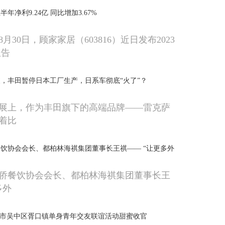
半年净利9.24亿 同比增加3.67%
8月30日，顾家家居（603816）近日发布2023
报告
，丰田暂停日本工厂生产，日系车彻底“火了”？
展上，作为丰田旗下的高端品牌——雷克萨
着比
饮协会会长、都柏林海祺集团董事长王祺—— “让更多外
侨餐饮协会会长、都柏林海祺集团董事长王
多外
州市吴中区胥口镇单身青年交友联谊活动甜蜜收官