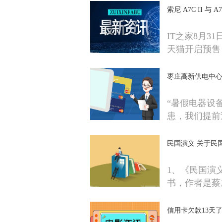
索尼 A7C II 与
IT之家8月3
天猫开启预售
枣庄高新供电中心
“暑假电器设
患，我们提前
民国演义 关于民
1、《民国演义
书，作者是蔡
信用卡欠款13天