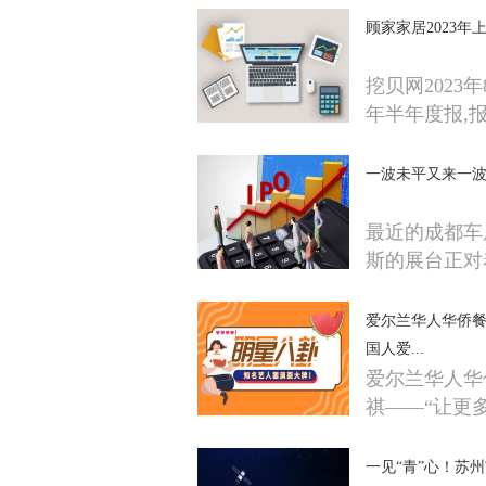
顾家家居2023年上
挖贝网2023年
年半年度报,
一波未平又来一波
最近的成都车
斯的展台正对
爱尔兰华人华侨餐
国人爱...
爱尔兰华人华
祺——“让更
一见“青”心！苏