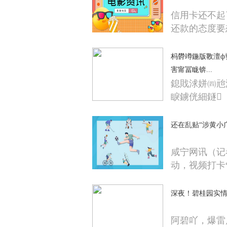
信用卡还不起
还款的态度要
杩欎竴鍦版斁澶ф
害甯冨眬锛...
鎴戝浗姘㈣兘浜
睙鐪侊細鐩
还在乱贴“涉黄小
咸宁网讯（记
动，视频打卡
深夜！碧桂园实情
阿碧吖，爆雷