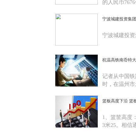
的人民币767
宁波城建投资集团
宁波城建投资
杭温高铁南岙特大
记者从中国铁
时，在温州市
篮板高度下沿 篮
1、篮筐高度：
3米25。相信