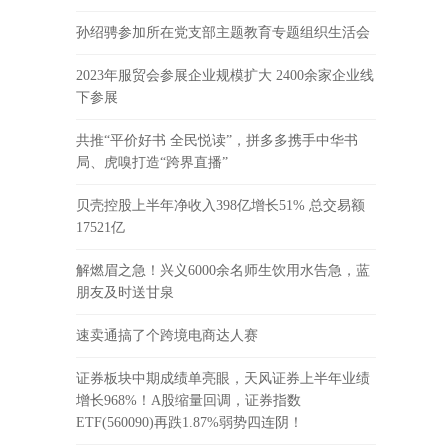
孙绍骋参加所在党支部主题教育专题组织生活会
2023年服贸会参展企业规模扩大 2400余家企业线
下参展
共推“平价好书 全民悦读”，拼多多携手中华书
局、虎嗅打造“跨界直播”
贝壳控股上半年净收入398亿增长51% 总交易额
17521亿
解燃眉之急！兴义6000余名师生饮用水告急，蓝
朋友及时送甘泉
速卖通搞了个跨境电商达人赛
证券板块中期成绩单亮眼，天风证券上半年业绩
增长968%！A股缩量回调，证券指数
ETF(560090)再跌1.87%弱势四连阴！