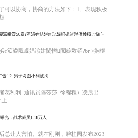
了可以协商，协商的方法如下：1、表现积极
想
嫑灏嗗缓50搴т互涓婂姞姘㈢珯娓呮磥渚涚儹榫欏ご娣卞
т笟鍙戝睍娼滃姏閫愭閲婃斁銆?br >娴欐
广告”？ 男子贪图小利被拘
者葛利利 通讯员陈莎莎 徐程程）凌晨出
“上
曝光，战术减员1.18万人
后总让人害怕。就在刚刚，碧桂园发布2023