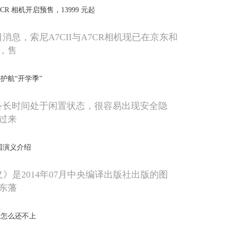
 A7CR 相机开启预售，13999 元起
1日消息，索尼A7CII与A7CR相机现已在京东和
，售
护航“开学季”
备长时间处于闲置状态，很容易出现安全隐
过来
国演义介绍
》是2014年07月中央编译出版社出版的图
东藩
了怎么还不上