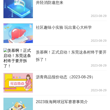
井陉消防邀您来
2023-08-29
社区趣味小实验 玩出童心大科学
2023-08-29
羡慕啊！正式启动！东莞这条村终于要开
拆了！
2023-08-29
沥青商品报价动态（2023-08-29）
2023-08-29
2023珠海网球冠军赛赛事简介