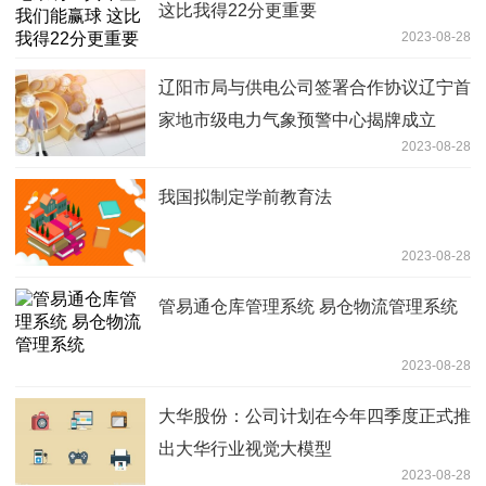
这比我得22分更重要
2023-08-28
辽阳市局与供电公司签署合作协议辽宁首
家地市级电力气象预警中心揭牌成立
2023-08-28
我国拟制定学前教育法
2023-08-28
管易通仓库管理系统 易仓物流管理系统
2023-08-28
大华股份：公司计划在今年四季度正式推
出大华行业视觉大模型
2023-08-28