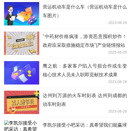
营运机动车是什么车（营运机动车是什么
车图片）
2023-08-29
"中药材价格疯涨，游资恶意囤积炒作！
政府应采取措施稳定市场"|产业链情报站
2023-08-29
鹰之航：多家客户陷入亏损合作或生变
核心技术人员未入职即贡献技术成果
2023-08-28
达州到万源的火车时刻表 达州到成都的
动车时刻表
2023-08-28
李凯尔接受小吧采访：真希望我们能赢球