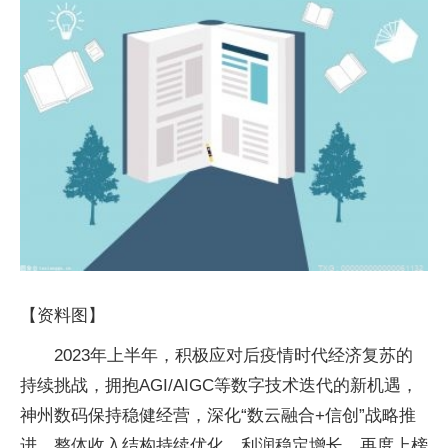
【资料图】
2023年上半年，积极应对后疫情时代经济复苏的
持续挑战，拥抱AGI/AIGC等数字技术迭代的新机遇，
神州数码保持稳健经营，深化“数云融合+信创”战略推
进，整体收入结构持续优化，利润稳定增长，再度上榜