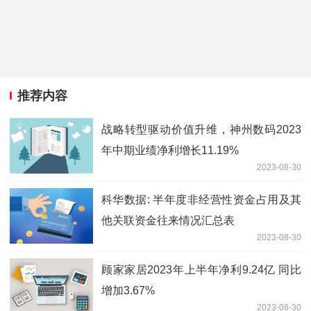
推荐内容
战略转型驱动价值升维，神州数码2023
年中期业绩净利增长11.19%
2023-08-30
科华数据: 半年度非经营性资金占用及其
他关联资金往来情况汇总表
2023-08-30
顾家家居2023年上半年净利9.24亿 同比
增加3.67%
2023-08-30