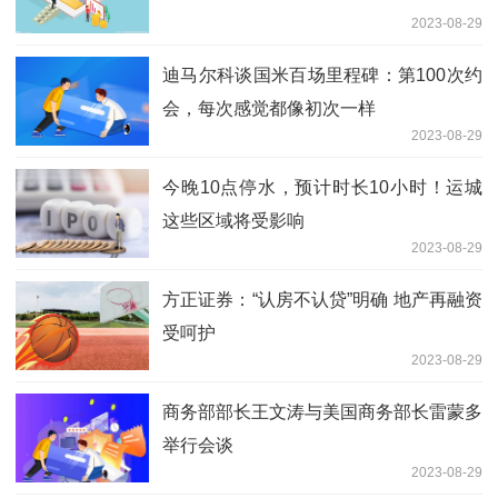
2023-08-29
迪马尔科谈国米百场里程碑：第100次约
会，每次感觉都像初次一样
2023-08-29
今晚10点停水，预计时长10小时！运城
这些区域将受影响
2023-08-29
方正证券：“认房不认贷”明确 地产再融资
受呵护
2023-08-29
商务部部长王文涛与美国商务部长雷蒙多
举行会谈
2023-08-29