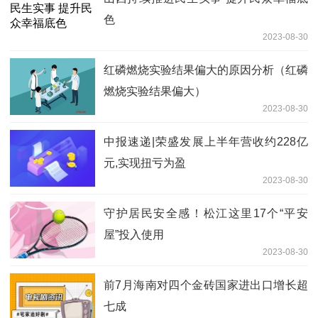
色
2023-08-30
红磷燃烧实验结果偏大的原因分析（红磷
燃烧实验结果偏大）
2023-08-30
中报速递|荣盛发展上半年营收约228亿
元,实现扭亏为盈
2023-08-30
守护居民安全感！松江这里17个“平安
屋”投入使用
2023-08-30
前7月海南对四个金砖国家进出口增长超
七成