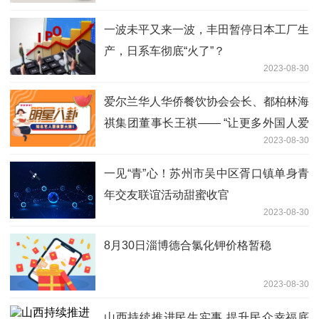
一波未平又来一波，丰田暂停日本工厂生
产，日系车彻底“火了”？
2023-08-30
爱尔兰华人华侨餐饮协会会长、都柏林海
祺集团董事长王祺—— “让更多外国人爱
2023-08-30
上中餐和中国”
一见“青”心！苏州市吴中区胥口镇单身青
年交友联谊活动甜蜜收官
2023-08-30
8月30日淄博德合氯化钾价格暂稳
2023-08-30
山西持续推进民生实事 提升民众幸福底