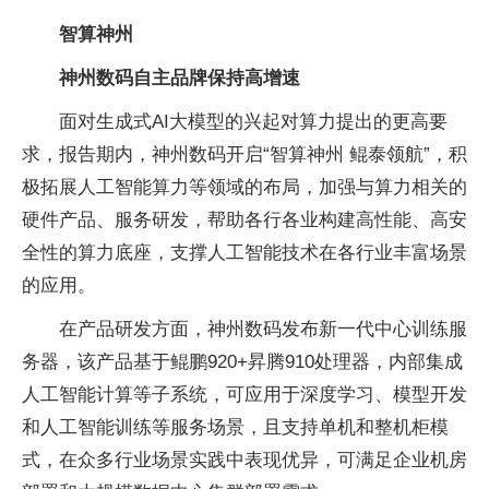
智算神州
神州数码自主品牌保持高增速
面对生成式AI大模型的兴起对算力提出的更高要
求，报告期内，神州数码开启“智算神州 鲲泰领航”，积
极拓展人工智能算力等领域的布局，加强与算力相关的
硬件产品、服务研发，帮助各行各业构建高性能、高安
全性的算力底座，支撑人工智能技术在各行业丰富场景
的应用。
在产品研发方面，神州数码发布新一代中心训练服
务器，该产品基于鲲鹏920+昇腾910处理器，内部集成
人工智能计算等子系统，可应用于深度学习、模型开发
和人工智能训练等服务场景，且支持单机和整机柜模
式，在众多行业场景实践中表现优异，可满足企业机房