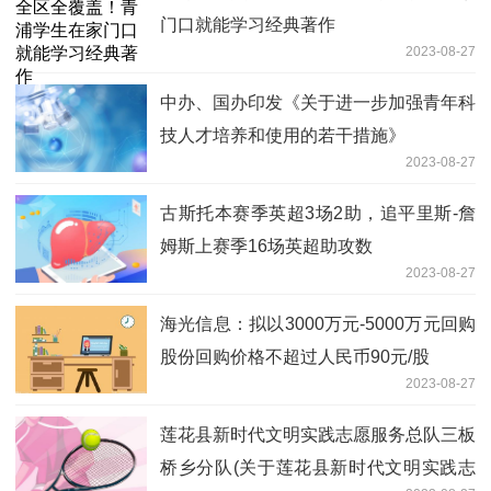
门口就能学习经典著作
2023-08-27
中办、国办印发《关于进一步加强青年科
技人才培养和使用的若干措施》
2023-08-27
古斯托本赛季英超3场2助，追平里斯-詹
姆斯上赛季16场英超助攻数
2023-08-27
海光信息：拟以3000万元-5000万元回购
股份回购价格不超过人民币90元/股
2023-08-27
莲花县新时代文明实践志愿服务总队三板
桥乡分队(关于莲花县新时代文明实践志