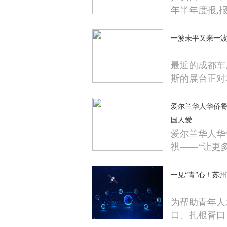
年半年度报,
一波未平又来一波
最近的成都车
斯的展台正对
爱尔兰华人华侨餐
国人爱...
爱尔兰华人华
祺——“让更
一见“青”心！苏
为帮助青年人
口、扎根胥口