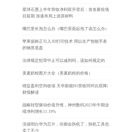
星球石墨上半年营收净利双升背后：首发募投项
目延期 加速布局上游原材料
嘴巴里长泡怎么办（嘴巴里面起泡了该怎么办）
苹果据称正引入3D打印技术 用以生产智能手表
的钢质底盘
法律规定犯罪中止可以减刑吗，该如何规定的
美素奶粉图片大全（美素奶粉的价格）
锂盐盈利空间收缩 天华新能H1营收同环比双降|
财报解读
战略转型驱动价值升维，神州数码2023年中期业
绩净利增长11.19%
没搞明白华为芯片，但都会拆机了，拆机工具也
卖了不少