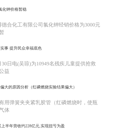
合氯化钾价格暂稳
博德合化工有限公司氯化钾经销价格为3000元
暂
实事 提升民众幸福底色
30日电(吴琼)为10949名残疾儿童提供抢救
公益
果偏大的原因分析（红磷燃烧实验结果偏大）
没有用弹簧夹夹紧乳胶管（红磷燃烧时，使瓶
气体
展上半年营收约228亿元,实现扭亏为盈