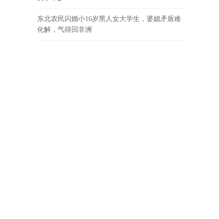
东北农民闪婚小16岁黑人女大学生，婆媳矛盾难
化解，气得回非洲