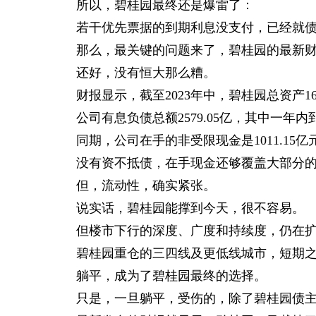
所以，碧桂园最终还是爆雷了：
若干优先票据的到期利息没支付，已经就
那么，最关键的问题来了，碧桂园的最新
还好，没有恒大那么糟。
财报显示，截至2023年中，碧桂园总资产161
公司有息负债总额2579.05亿，其中一年内到
同期，公司在手的非受限现金是1011.15亿
没有资不抵债，在手现金还够覆盖大部分
但，流动性，确实紧张。
说实话，碧桂园能撑到今天，很不容易。
但楼市下行的深度、广度和持续度，仍在
碧桂园重仓的三四线及更低线城市，短期
躺平，成为了碧桂园最终的选择。
只是，一旦躺平，受伤的，除了碧桂园债