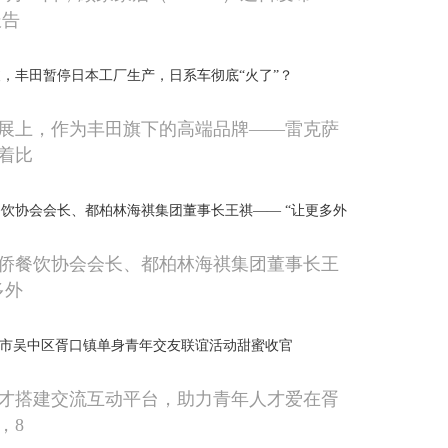
报告
，丰田暂停日本工厂生产，日系车彻底“火了”？
展上，作为丰田旗下的高端品牌——雷克萨
着比
饮协会会长、都柏林海祺集团董事长王祺—— “让更多外
侨餐饮协会会长、都柏林海祺集团董事长王
多外
州市吴中区胥口镇单身青年交友联谊活动甜蜜收官
才搭建交流互动平台，助力青年人才爱在胥
，8