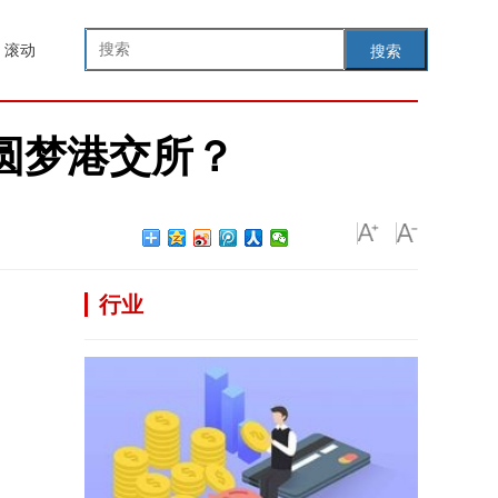
滚动
搜索
圆梦港交所？
行业