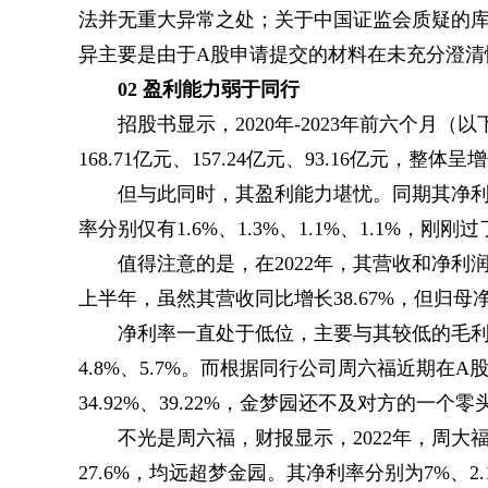
法并无重大异常之处；关于中国证监会质疑的
异主要是由于A股申请提交的材料在未充分澄清
02 盈利能力弱于同行
招股书显示，2020年-2023年前六个月（
168.71亿元、157.24亿元、93.16亿元，整体
但与此同时，其盈利能力堪忧。同期其净利润分别
率分别仅有1.6%、1.3%、1.1%、1.1%，刚刚
值得注意的是，在2022年，其营收和净
上半年，虽然其营收同比增长38.67%，但归母净利
净利率一直处于低位，主要与其较低的毛利率
4.8%、5.7%。而根据同行公司周六福近期在A股提
34.92%、39.22%，金梦园还不及对方的一个零
不光是周六福，财报显示，2022年，周大福
27.6%，均远超梦金园。其净利率分别为7%、2.1