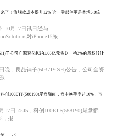
机调查来了！旗舰款成本提升12% 这一零部件更是暴增3.8倍
》10月17日讯日经与
hnoSolutions对iPhone15系
9.SH)子公司广源聚亿拟约1.05亿元将赵一鸣3%的股权转让
16日晚，良品铺子(603719 SH)公告，公司全资
源
创100ETF(588190)尾盘翻红，盘中换手率超10%，市
月17日14:45，科创100ETF(588190)尾盘翻
0%，报
度第一步？