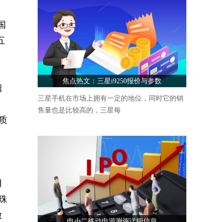
国
五
焦点热文：三星i9250报价与参数
招
三星手机在市场上拥有一定的地位，同时它的销
售量也是比较高的，三星每
质
用
珠
做
电小二移动电源测评详细信息