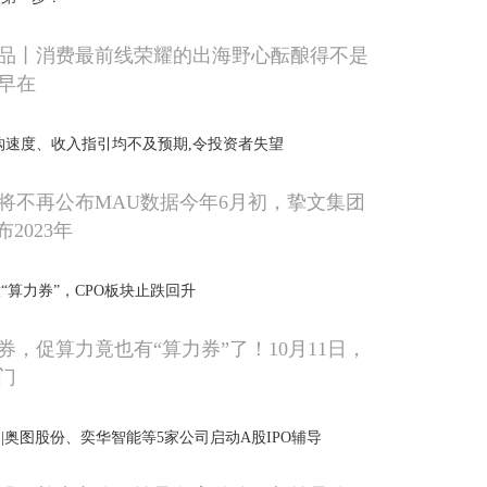
品丨消费最前线荣耀的出海野心酝酿得不是
早在
购速度、收入指引均不及预期,令投资者失望
将不再公布MAU数据今年6月初，挚文集团
布2023年
“算力券”，CPO板块止跌回升
券，促算力竟也有“算力券”了！10月11日，
门
|奥图股份、奕华智能等5家公司启动A股IPO辅导