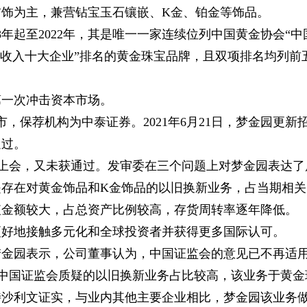
饰为主，兼营钻宝玉石镶嵌、K金、铂金等饰品。
8年起至2022年，其是唯一一家连续位列中国黄金协会“中
售收入十大企业”排名的黄金珠宝品牌，且双项排名均列前
第一次冲击资本市场。
市，保荐机构为中泰证券。2021年6月21日，梦金园更新
通过。
IPO上会，又未获通过。发审委在三个问题上对梦金园表达了
存在对黄金饰品和K金饰品的以旧换新业务，占当期相关
值金额较大，占总资产比例较高，存货周转率逐年降低。
更好地接触多元化和全球投资者并获得更多国际认可。
梦金园表示，公司董事认为，中国证监会的意见已不再适
于中国证监会质疑的以旧换新业务占比较高，该业务于黄金
特沙利文证实，与业内其他主要企业相比，梦金园该业务