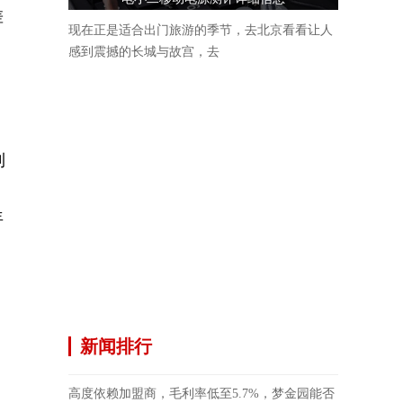
差
现在正是适合出门旅游的季节，去北京看看让人
感到震撼的长城与故宫，去
、
利
年
、
、
新闻排行
高度依赖加盟商，毛利率低至5.7%，梦金园能否