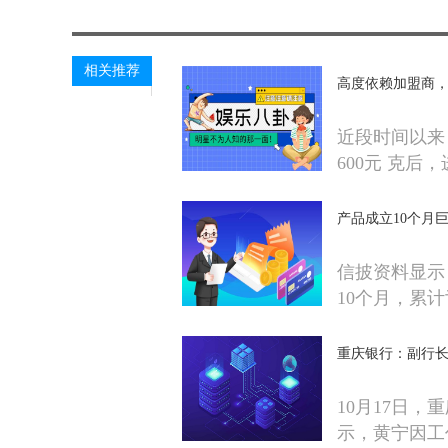
相关推荐
高度依赖加盟商，
近段时间以来
600元 克后
产品成立10个月
信披资料显示
10个月，累
重庆银行：副行长
10月17日
示，黄宁因工