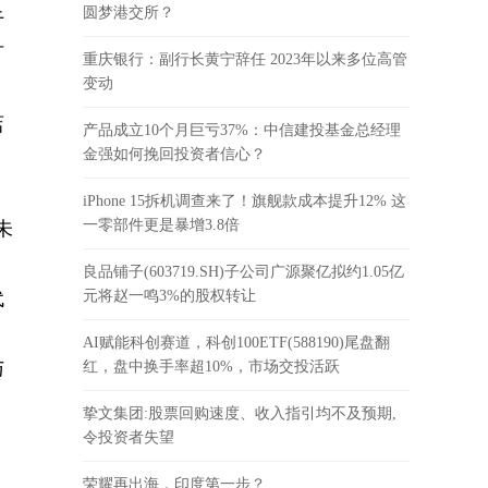
圆梦港交所？
于
可
重庆银行：副行长黄宁辞任 2023年以来多位高管
变动
店
产品成立10个月巨亏37%：中信建投基金总经理
金强如何挽回投资者信心？
iPhone 15拆机调查来了！旗舰款成本提升12% 这
一零部件更是暴增3.8倍
未
良品铺子(603719.SH)子公司广源聚亿拟约1.05亿
代
元将赵一鸣3%的股权转让
AI赋能科创赛道，科创100ETF(588190)尾盘翻
与
红，盘中换手率超10%，市场交投活跃
挚文集团:股票回购速度、收入指引均不及预期,
令投资者失望
荣耀再出海，印度第一步？