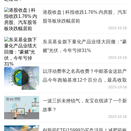
港股收盘 | 科指收跌1.76% 内房股、汽车
股等板块跌幅居前
2023-10-16
东吴基金旗下量化产品业绩大回撤：“豪
赌”光伏，今年亏掉31%
2023-10-16
以浮动费率之名高收费？中邮基金这款产
品今年跑输基准12个百分点，最高收取
2023-10-16
3%管理费
一波三折未挫锐气，友宝在线讲了一个新
故事？
2023-10-16
创新药ETF(159992)买盘活跃！减肥药板