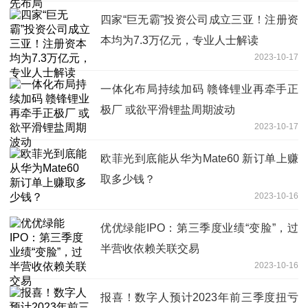
四家“巨无霸”投资公司成立三亚！注册资
本均为7.3万亿元，专业人士解读
2023-10-17
一体化布局持续加码 赣锋锂业再牵手正
极厂 或欲平滑锂盐周期波动
2023-10-17
欧菲光到底能从华为Mate60 新订单上赚
取多少钱？
2023-10-16
优优绿能IPO：第三季度业绩“变脸”，过
半营收依赖关联交易
2023-10-16
报喜！数字人预计2023年前三季度扭亏