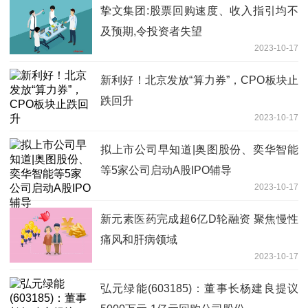
挚文集团:股票回购速度、收入指引均不
及预期,令投资者失望
2023-10-17
新利好！北京发放“算力券”，CPO板块止
跌回升
2023-10-17
拟上市公司早知道|奥图股份、奕华智能
等5家公司启动A股IPO辅导
2023-10-17
新元素医药完成超6亿D轮融资 聚焦慢性
痛风和肝病领域
2023-10-17
弘元绿能(603185)：董事长杨建良提议