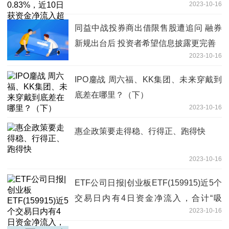
2023-10-16
亿，权重股信达生物近3月累计涨幅超
56%
同益中战投券商出借限售股遭追问 融券
新规出台后 投资者希望信息披露更完善
2023-10-16
IPO鏖战 周六福、KK集团、未来穿戴到
底差在哪里？（下）
2023-10-16
惠企政策要走得稳、行得正、跑得快
2023-10-16
ETF公司日报|创业板ETF(159915)近5个
交易日内有4日资金净流入，合计“吸
2023-10-16
金”3.34亿元