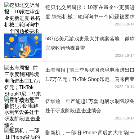
挖贝北交所周报：10家在审企业更新进
度 铁拓机械二轮问询中一个问题被要求
2023-10-14
重答
687亿美元游戏史最大并购案落地：微软
完成收购动视暴雪
2023-10-14
出海周报 | 前三季度我国跨境电商进出口
1.7万亿元；TikTok Shop印尼、马来西亚
2023-10-14
市场遇危机……
亿华通：年产能超1万套 电解水制氢设备
处于研发阶段|直击业绩会
2023-10-14
翻新机，一部旧iPhone背后的大市场|一