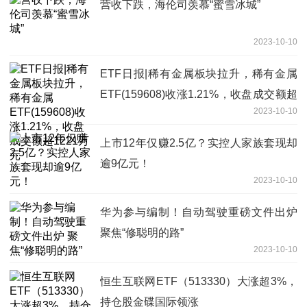
营收下跌，海伦司羡慕“蜜雪冰城”
2023-10-10
ETF日报|稀有金属板块拉升，稀有金属
ETF(159608)收涨1.21%，收盘成交额超
2023-10-10
1221万元
上市12年仅赚2.5亿？实控人家族套现却
逾9亿元！
2023-10-10
华为参与编制！自动驾驶重磅文件出炉
聚焦“修聪明的路”
2023-10-10
恒生互联网ETF（513330）大涨超3%，
持仓股金碟国际领涨