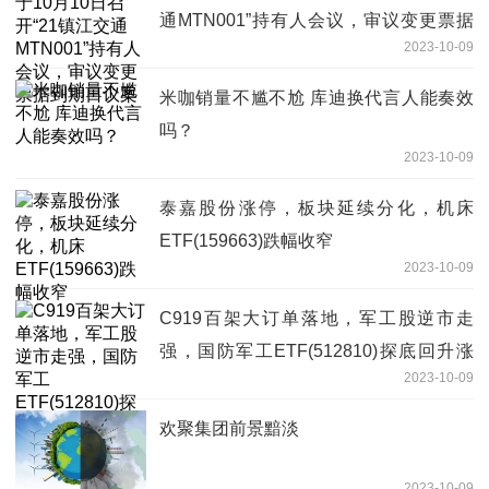
通MTN001”持有人会议，审议变更票据
2023-10-09
到期日议案
米咖销量不尴不尬 库迪换代言人能奏效
吗？
2023-10-09
泰嘉股份涨停，板块延续分化，机床
ETF(159663)跌幅收窄
2023-10-09
C919百架大订单落地，军工股逆市走
强，国防军工ETF(512810)探底回升涨
2023-10-09
0.53%！
欢聚集团前景黯淡
2023-10-09