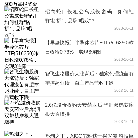
招商蛇口长租公寓成长密码 | 如何社
群“搭桥”，品牌“唱戏”？
2023-10-11
【早盘快报】半导体芯片ETF(516350)昨
日收涨0.76%，实现3连阳
2023-10-11
智飞生物股价大涨背后：独家代理疫苗有
望撑起业绩，自主产品营收下跌
2023-10-11
2.6亿溢价收购天安药业后,华润双鹤获摩
根大通增持
2023-10-11
热潮之下，AIGC仍难逃亏损泥潭 科技巨