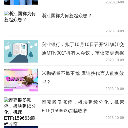
2023-10-09
浙江国祥为何惹起众怒？
2023-10-09
兴业银行：拟于10月10日召开“21镇江交
通MTN001”持有人会议，审议变更票据
2023-10-09
到期日议案
米咖销量不尴不尬 库迪换代言人能奏效
吗？
2023-10-09
泰嘉股份涨停，板块延续分化，机床
ETF(159663)跌幅收窄
2023-10-09