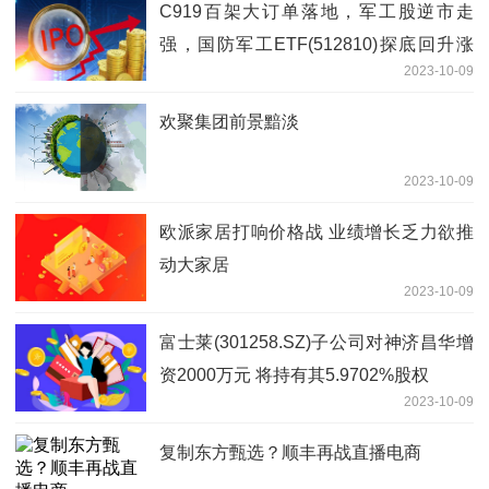
C919百架大订单落地，军工股逆市走
强，国防军工ETF(512810)探底回升涨
2023-10-09
0.53%！
欢聚集团前景黯淡
2023-10-09
欧派家居打响价格战 业绩增长乏力欲推
动大家居
2023-10-09
富士莱(301258.SZ)子公司对神济昌华增
资2000万元 将持有其5.9702%股权
2023-10-09
复制东方甄选？顺丰再战直播电商