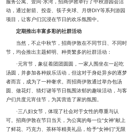
服务公寓、壹间·水湾，招商伊敦举行了中秋游园会活
动，通过射箭、投壶、筷子夹球、月饼DIY等系列游园
项目，让客户们沉浸在节日的欢乐氛围中。
定期推出丰富多彩的社群活动
当然，不止中秋节，招商伊敦在不同节日、不同时
节，均会推出主题鲜明、种类繁多的社群活动：
·元宵节，象征着团团圆圆，一家人围坐在一起吃
汤圆，并参加各种娱乐活动，但这对于身处异乡的逐梦
者而言，成为了一种奢求。而招商伊敦通过举办包汤
圆、做花灯、猜灯谜等节日氛围浓郁的趣味活动，与客
户们共度元宵佳节，为其营造了家的氛围。
·三八妇女节，体现了社会对于女性的尊重与认
可。招商伊敦在节日当天，为公寓的每一位“女神”献上
了鲜花、巧克力、茶杯等精美礼品，给予“女神们”无限