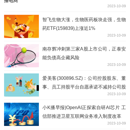
2023-10-09
智飞生物大涨，生物医药板块走强，生物
药ETF(159839)上涨近1%
2023-10-09
南存辉冲刺第三家A股上市公司，正泰安
能负债高企藏风险
2023-10-09
爱美客(300896.SZ)：公司控股股东、董
事、员工持股平台自愿承诺不减持公司股
2023-10-09
份
小K播早报|OpenAI正探索自研AI芯片 工
信部推进卫星互联网业务准入制度改革
2023-10-09