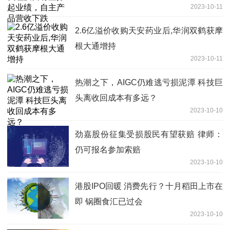
2023-10-11
2.6亿溢价收购天安药业后,华润双鹤获摩
根大通增持
2023-10-11
热潮之下，AIGC仍难逃亏损泥潭 科技巨
头离收回成本有多远？
2023-10-10
劲嘉股份征集受损股民有望获赔 律师：
仍可报名参加索赔
2023-10-10
港股IPO回暖 消费先行？十月稻田上市在
即 锅圈食汇已过会
2023-10-10