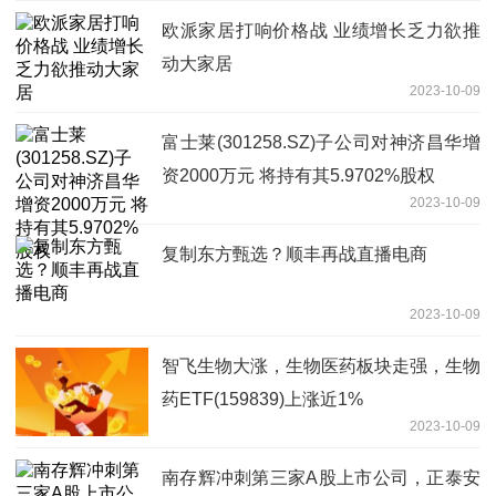
欧派家居打响价格战 业绩增长乏力欲推
动大家居
2023-10-09
富士莱(301258.SZ)子公司对神济昌华增
资2000万元 将持有其5.9702%股权
2023-10-09
复制东方甄选？顺丰再战直播电商
2023-10-09
智飞生物大涨，生物医药板块走强，生物
药ETF(159839)上涨近1%
2023-10-09
南存辉冲刺第三家A股上市公司，正泰安