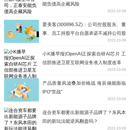
能负债高企藏风险
2023-10-09
爱美客(300896.SZ)：公司控股股东、董
事、员工持股平台自愿承诺不减持公司股
2023-10-09
份
小K播早报|OpenAI正探索自研AI芯片 工
信部推进卫星互联网业务准入制度改革
2023-10-09
产品质量风波叠加价格战 海辰储能面临
IPO“苦战”
2023-10-09
连合资车都要出新能源子品牌了？东风本
田的新玩法能逆风翻盘吗？
2023-10-09