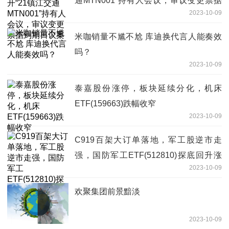
通MTN001”持有人会议，审议变更票据
2023-10-09
到期日议案
米咖销量不尴不尬 库迪换代言人能奏效
吗？
2023-10-09
泰嘉股份涨停，板块延续分化，机床
ETF(159663)跌幅收窄
2023-10-09
C919百架大订单落地，军工股逆市走
强，国防军工ETF(512810)探底回升涨
2023-10-09
0.53%！
欢聚集团前景黯淡
2023-10-09