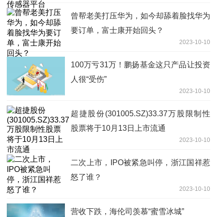
曾帮老美打压华为，如今却舔着脸找华为
要订单，富士康开始回头？
2023-10-10
100万亏31万！鹏扬基金这只产品让投资
人很“受伤”
2023-10-10
超捷股份(301005.SZ)33.37万股限制性
股票将于10月13日上市流通
2023-10-10
二次上市，IPO被紧急叫停，浙江国祥惹
怒了谁？
2023-10-10
营收下跌，海伦司羡慕“蜜雪冰城”