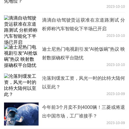
2023-10-10
滴滴自动驾驶货运获准在京道路测试 分
析师称汽车智能化下半场已开启
2023-10-10
迪士尼热门电视剧引发“AI抢饭碗”热议 映
射数据确权平台隐忧
2023-10-10
沦落到缓发工资，风光一时的比特大陆何
以至此？
2023-10-09
今年前3个月卖不到4000辆！三菱或将退
出中国市场，工厂谁接手？
2023-10-09