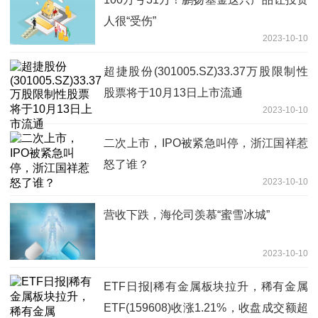
人很“受伤”
2023-10-10
超捷股份(301005.SZ)33.37万股限制性
股票将于10月13日上市流通
2023-10-10
二次上市，IPO被紧急叫停，浙江国祥惹
怒了谁？
2023-10-10
营收下跌，海伦司羡慕“蜜雪冰城”
2023-10-10
ETF日报|稀有金属板块拉升，稀有金属
ETF(159608)收涨1.21%，收盘成交额超