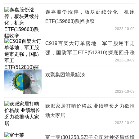
泰嘉股份涨停，板块延续分化，机床
ETF(159663)跌幅收窄
2023-10-09
C919百架大订单落地，军工股逆市走
强，国防军工ETF(512810)探底回升涨
2023-10-09
0.53%！
欢聚集团前景黯淡
2023-10-09
欧派家居打响价格战 业绩增长乏力欲推
动大家居
2023-10-09
富士莱(301258.SZ)子公司对神济昌华增