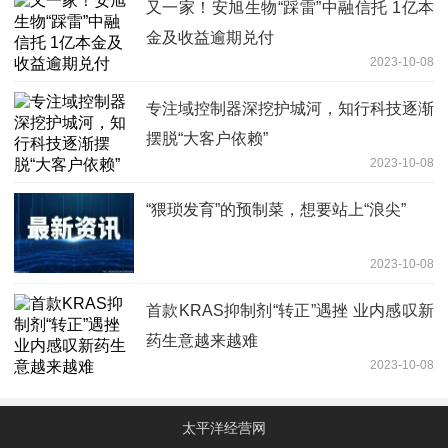
又一家！安旭生物“踩雷”中融信托 1亿本
金及收益逾期兑付
2023-10-08
专注域控制器深挖护城河，知行科技逐渐
摆脱“大客户依赖”
2023-10-08
“猥琐发育”的预制菜，想要站上“浪尖”
2023-10-08
首款KRAS抑制剂“转正”遇挫 业内感叹新
药生意越来越难
2023-10-08
太平洋经营网