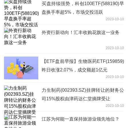
买盘持续强势，科创100ETF(588190)早
盘换手率超5%，市场交投活跃
2023-10-10
外资行新动向！汇丰收购花旗这一业务
2023-10-10
【ETF盘前早报】生物医药ETF(159859)
昨日收涨2.07%，成交额超1亿元
2023-10-10
力生制药(002393.SZ)挂牌转让的财务公
司15%股权由津药达仁堂摘牌受让
2023-10-10
江苏为何能一直保持旅游业领先地位？