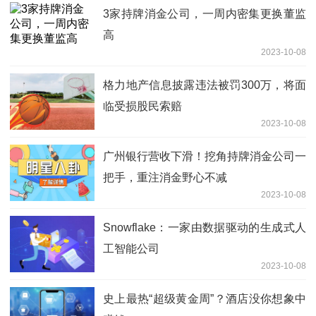
3家持牌消金公司，一周内密集更换董监
高
2023-10-08
格力地产信息披露违法被罚300万，将面
临受损股民索赔
2023-10-08
广州银行营收下滑！挖角持牌消金公司一
把手，重注消金野心不减
2023-10-08
Snowflake：一家由数据驱动的生成式人
工智能公司
2023-10-08
史上最热“超级黄金周”？酒店没你想象中