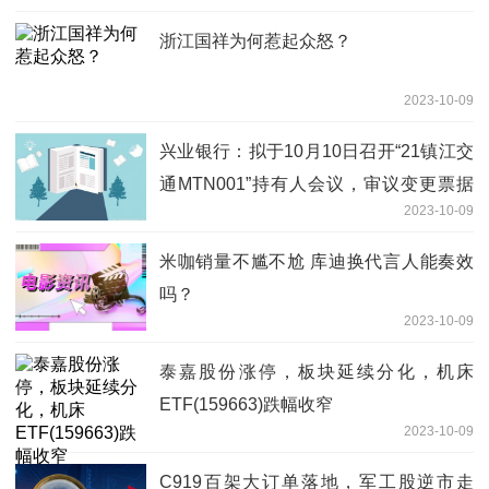
浙江国祥为何惹起众怒？
2023-10-09
兴业银行：拟于10月10日召开“21镇江交
通MTN001”持有人会议，审议变更票据
2023-10-09
到期日议案
米咖销量不尴不尬 库迪换代言人能奏效
吗？
2023-10-09
泰嘉股份涨停，板块延续分化，机床
ETF(159663)跌幅收窄
2023-10-09
C919百架大订单落地，军工股逆市走