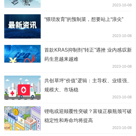
2023-10-08
“猥琐发育”的预制菜，想要站上“浪尖”
2023-10-08
首款KRAS抑制剂“转正”遇挫 业内感叹新
药生意越来越难
2023-10-08
共创草坪“价值”逻辑：主导权、业绩强、
规模大、市场稳
2023-10-08
锂电或迎颠覆性突破？富镍正极瓶颈可破
稳定性和寿命均将提高
2023-10-08