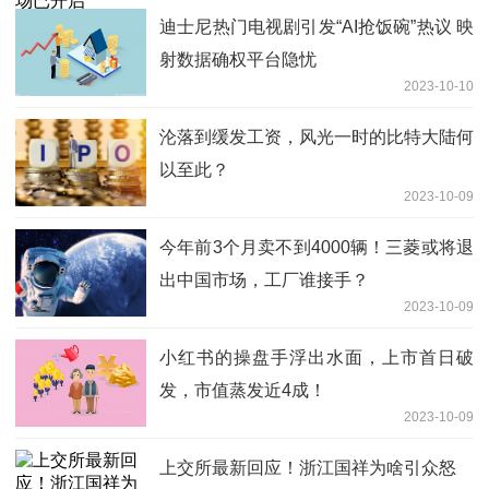
迪士尼热门电视剧引发“AI抢饭碗”热议 映
射数据确权平台隐忧
2023-10-10
沦落到缓发工资，风光一时的比特大陆何
以至此？
2023-10-09
今年前3个月卖不到4000辆！三菱或将退
出中国市场，工厂谁接手？
2023-10-09
小红书的操盘手浮出水面，上市首日破
发，市值蒸发近4成！
2023-10-09
上交所最新回应！浙江国祥为啥引众怒