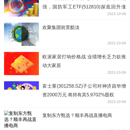
强，国防军工ETF(512810)探底回升涨
2023-10-09
0.53%！
欢聚集团前景黯淡
2023-10-09
欧派家居打响价格战 业绩增长乏力欲推
动大家居
2023-10-09
富士莱(301258.SZ)子公司对神济昌华增
资2000万元 将持有其5.9702%股权
2023-10-09
复制东方甄选？顺丰再战直播电商