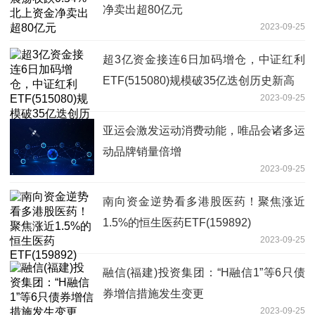
净卖出超80亿元
2023-09-25
超3亿资金接连6日加码增仓，中证红利
ETF(515080)规模破35亿迭创历史新高
2023-09-25
亚运会激发运动消费动能，唯品会诸多运
动品牌销量倍增
2023-09-25
南向资金逆势看多港股医药！聚焦涨近
1.5%的恒生医药ETF(159892)
2023-09-25
融信(福建)投资集团：“H融信1”等6只债
券增信措施发生变更
2023-09-25