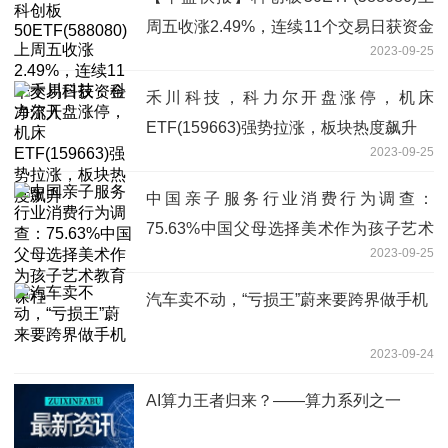
周五收涨2.49%，连续11个交易日获资金
2023-09-25
净流入
禾川科技，科力尔开盘涨停，机床
ETF(159663)强势拉涨，板块热度飙升
2023-09-25
中国亲子服务行业消费行为调查：
75.63%中国父母选择美术作为孩子艺术
2023-09-25
教育课程
汽车卖不动，“亏损王”蔚来要跨界做手机
2023-09-24
AI算力王者归来？——算力系列之一