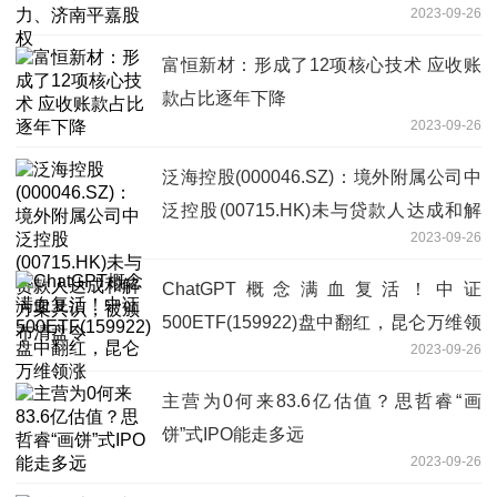
2023-09-26
富恒新材：形成了12项核心技术 应收账
款占比逐年下降
2023-09-26
泛海控股(000046.SZ)：境外附属公司中
泛控股(00715.HK)未与贷款人达成和解
2023-09-26
方案共识，被颁布清盘令
ChatGPT概念满血复活！中证
500ETF(159922)盘中翻红，昆仑万维领
2023-09-26
涨
主营为0何来83.6亿估值？思哲睿“画
饼”式IPO能走多远
2023-09-26