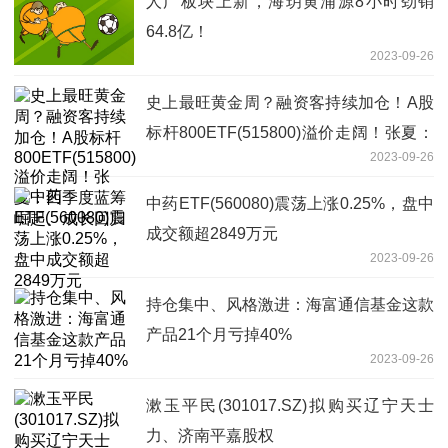
人广板块上新，海玥黄浦源8小时劲销
64.8亿！
2023-09-26
史上最旺黄金周？融资客持续加仓！A股
标杆800ETF(515800)溢价走阔！张夏：
2023-09-26
四季度蓝筹崛起、成长回归
中药ETF(560080)震荡上涨0.25%，盘中
成交额超2849万元
2023-09-26
持仓集中、风格激进：海富通信基金这款
产品21个月亏掉40%
2023-09-26
漱玉平民(301017.SZ)拟购买辽宁天士
力、济南平嘉股权