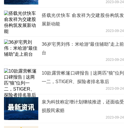
2023-09-24
搭载光伏快车 俞发祥为交建股份构筑发
展新动能
2023-09-24
36岁宅男刘伟：米哈游“最佳辅助”走上前
台
2023-09-24
10款露营帐篷口碑报告 | 这两匹“狼”位列
一二，STIGER、探险者排名靠后
2023-09-24
泉为科技称定增计划继续推进，还面临受
损股民索赔
2023-09-24