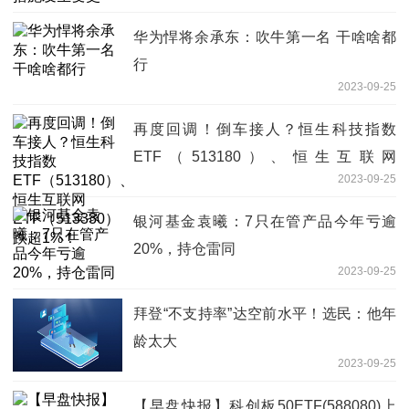
华为悍将余承东：吹牛第一名 干啥啥都
行
2023-09-25
再度回调！倒车接人？恒生科技指数
ETF（513180）、恒生互联网
2023-09-25
ETF（513330）跌超1%！
银河基金袁曦：7只在管产品今年亏逾
20%，持仓雷同
2023-09-25
拜登“不支持率”达空前水平！选民：他年
龄太大
2023-09-25
【早盘快报】科创板50ETF(588080)上