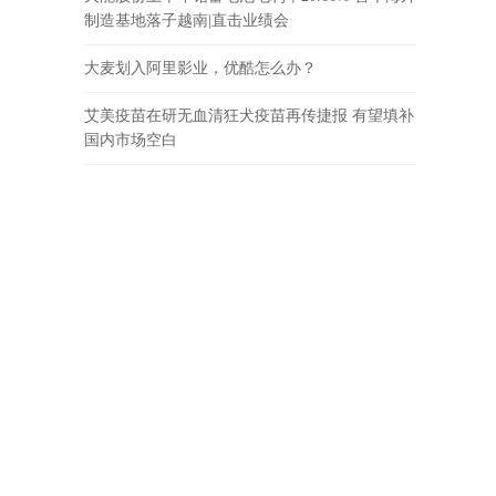
制造基地落子越南|直击业绩会
大麦划入阿里影业，优酷怎么办？
艾美疫苗在研无血清狂犬疫苗再传捷报 有望填补
国内市场空白