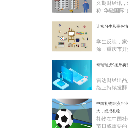
久期财经讯，
称“华融国际”
让实习生从事色
学生反映，家
涂，重庆市开
奇瑞瑞虎9按斤卖
雷达财经出品文
络上持续发酵
中国礼物经济产
大，或成礼物...
礼物在中国社
节日或重要的