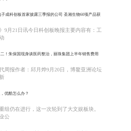
电子成科创板首家披露三季报的公司 圣湘生物60项产品获
》9月21日讯今日科创板晚报主要内容有：工
动
第二！朱保国现身谈医药整治，丽珠集团上半年销售费用
代周报作者：邱月烨9月20日，博鳌亚洲论坛
新
业，优酷怎么办？
重组仍在进行，这一次轮到了大文娱板块。
业公