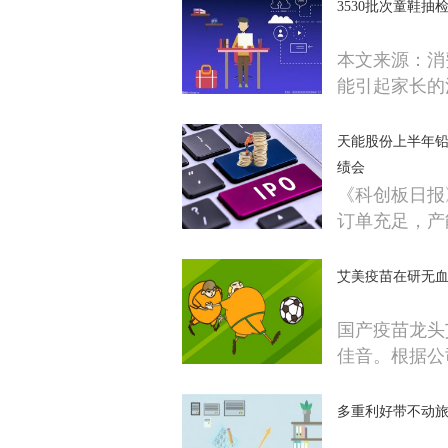
3530批次童鞋抽
本文来源：消
能引起家长的
天能股份上半年铅
绩会
《科创板日报
订单充足，产
艾美疫苗在研无血
国产疫苗龙头艾
佳音。根据公
多重利好带不动旅