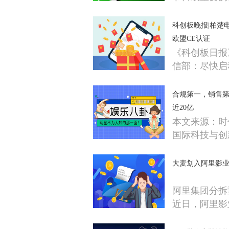
科创板晚报|柏楚
欧盟CE认证
《科创板日报
信部：尽快启
合规第一，销售
近20亿
本文来源：时
国际科技与创
大麦划入阿里影
阿里集团分拆
近日，阿里影