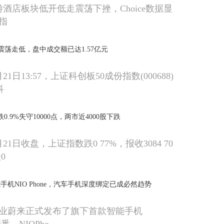
游酒店板块低开低走震荡下挫，Choice数据显
指
50)震荡走低，盘中成交额已达1.57亿元
月21日13:57，上证科创板50成份指数(000688)
科
跌0.9%失守10000点，两市近4000股下跌
月21日收盘，上证指数跌0 77%，报收3084 70
0
机NIO Phone，汽车手机深度绑定已成必然趋势
业蔚来正式发布了旗下首款智能手机