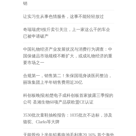
销
让实习生从事色情服务，这事不能轻轻放过
奇瑞瑞虎9按斤卖引关注，上一家这么干的车企
已被申请破产
中国礼物经济产业发展状况与消费行为调查：中
国保健品市场规模不断扩大，或成礼物经济的重
要市场之一
合规第一，销售第二！朱保国现身谈医药整治，
丽珠集团上半年销售费用近20亿
科创板晚报|柏楚电子成科创板首家披露三季报的
公司 圣湘生物60项产品获欧盟CE认证
3530批次童鞋抽检报告：1035批次不达标，涉及
骆驼、Clarks等大牌
天能股份上半年铅蓄电池毛利率20.16% 首个海外