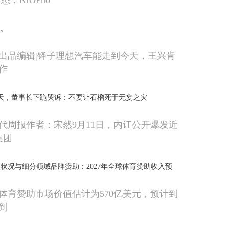
据悉，NIOPho
想。
出品编辑|铎子理想汽车能走到今天，王兴肯
作
0天，董事长下跪哭诉：不要让石榴死于无妄之灾
代周报作者：宋然9月11日，内讧公开爆发近
集团
状况与细分领域品牌赞助：2027年全球体育赞助收入预
球体育赞助市场价值估计为570亿美元，预计到
长到