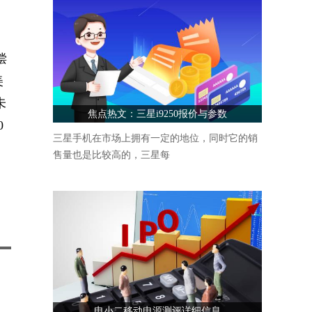
偿
美
未
焦点热文：三星i9250报价与参数
0
三星手机在市场上拥有一定的地位，同时它的销
售量也是比较高的，三星每
电小二移动电源测评详细信息