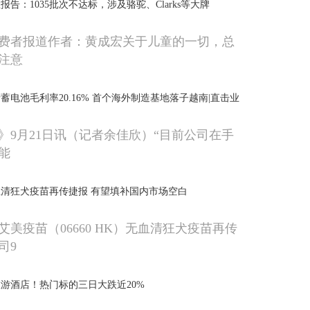
检报告：1035批次不达标，涉及骆驼、Clarks等大牌
费者报道作者：黄成宏关于儿童的一切，总
注意
蓄电池毛利率20.16% 首个海外制造基地落子越南|直击业
》9月21日讯（记者余佳欣）“目前公司在手
能
清狂犬疫苗再传捷报 有望填补国内市场空白
美疫苗（06660 HK）无血清狂犬疫苗再传
司9
游酒店！热门标的三日大跌近20%