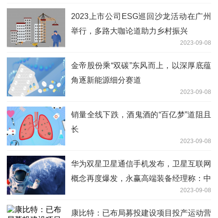
2023上市公司ESG巡回沙龙活动在广州
举行，多路大咖论道助力乡村振兴
2023-09-08
金帝股份乘“双碳”东风而上，以深厚底蕴
角逐新能源细分赛道
2023-09-08
销量全线下跌，酒鬼酒的“百亿梦”道阻且
长
2023-09-08
华为双星卫星通信手机发布，卫星互联网
概念再度爆发，永赢高端装备经理称：中
2023-09-08
国星网建设加速，期待真正的“星辰大海”
康比特：已布局募投建设项目投产运动营