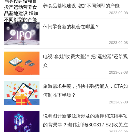
养食品基地建设 增加不同剂型的产能
2023-09-08
休闲零食新的机会在哪里？
2023-09-08
电视“套娃”收费大整治 把“遥控器”还给观
众
2023-09-08
旅游需求井喷，抖快书强势涌入，OTA如
何制胜下半场？
2023-09-08
说明图开新能源所涉及的质押和冻结事项
的背景等？珈伟新能(300317.SZ)收关注