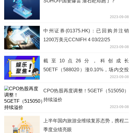
SOHO中国要爆雷 潘石屹却跑了？
2023-09-08
中州证券(01375.HK)：已回购并注销
1200万美元CCNIFH 4 03/22/25
2023-09-08
截至10点26分，科创成长
50ETF（588020）涨0.10%，场内交投
2023-09-08
活跃；重仓股中芯片概念股涨幅居前，芯
源微涨3.17%、
CPO热股再度调整！5GETF（515050）
持续溢价
2023-09-08
上半年国内旅游业维续复苏态势，携程二
季度业绩亮眼