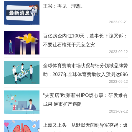
王兴：再见，理想。
2023-09-21
百亿房企内讧100天，董事长下跪哭诉：
不要让石榴死于无妄之灾
2023-09-12
全球体育赞助市场状况与细分领域品牌赞
助：2027年全球体育赞助收入预测达896
2023-09-12
亿美元
“夫妻店”欧莱新材IPO烦心事：研发难有
成果 逆市扩产遇阻
2023-09-12
上瘾又上头，从默默无闻到异军突起：爆