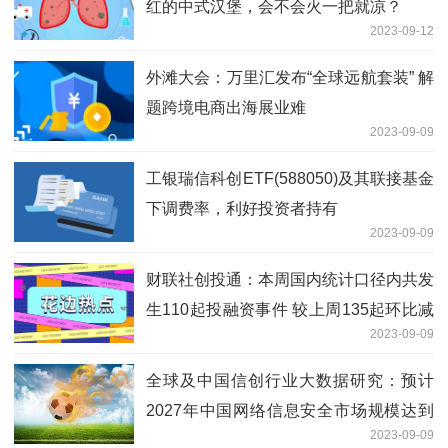
红的中式汉堡，会不会火一把就凉？
2023-09-12
外滩大会：万里汇发布“全球远航套装” 解
题跨境电商出海展业难
2023-09-09
工银瑞信科创ETF(588050)及其联接基金
下调费率，利好投资者持有
2023-09-09
财联社创投通：本周国内统计口径内共发
生110起投融资事件 较上周135起环比减
2023-09-09
少18.5% 集成电路领域披露的融资总额
最多
全球及中国信创行业大数据研究：预计
2027年中国网络信息安全市场规模达到
2023-09-09
2398.9亿元