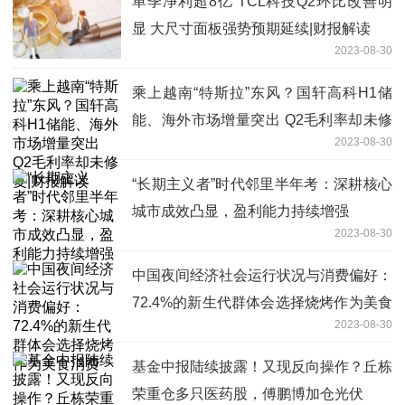
单季净利超8亿 TCL科技Q2环比改善明
显 大尺寸面板强势预期延续|财报解读
2023-08-30
乘上越南“特斯拉”东风？国轩高科H1储
能、海外市场增量突出 Q2毛利率却未修
2023-08-30
复|财报解读
“长期主义者”时代邻里半年考：深耕核心
城市成效凸显，盈利能力持续增强
2023-08-30
中国夜间经济社会运行状况与消费偏好：
72.4%的新生代群体会选择烧烤作为美食
2023-08-30
消费
基金中报陆续披露！又现反向操作？丘栋
荣重仓多只医药股，傅鹏博加仓光伏