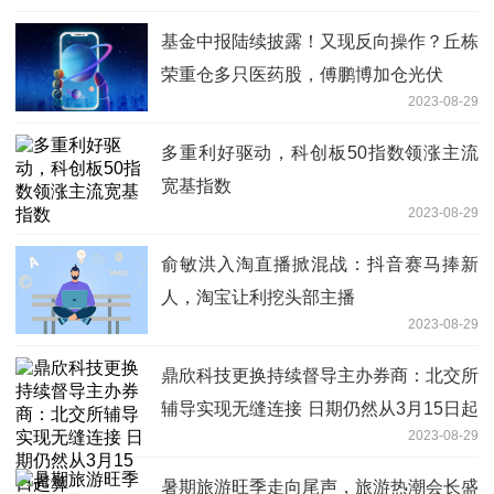
基金中报陆续披露！又现反向操作？丘栋
荣重仓多只医药股，傅鹏博加仓光伏
2023-08-29
多重利好驱动，科创板50指数领涨主流
宽基指数
2023-08-29
俞敏洪入淘直播掀混战：抖音赛马捧新
人，淘宝让利挖头部主播
2023-08-29
鼎欣科技更换持续督导主办券商：北交所
辅导实现无缝连接 日期仍然从3月15日起
2023-08-29
算
暑期旅游旺季走向尾声，旅游热潮会长盛