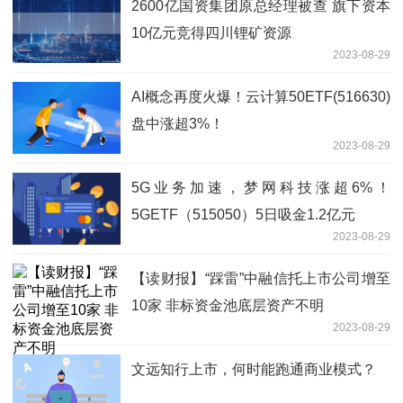
2600亿国资集团原总经理被查 旗下资本
10亿元竞得四川锂矿资源
2023-08-29
AI概念再度火爆！云计算50ETF(516630)
盘中涨超3%！
2023-08-29
5G业务加速，梦网科技涨超6%！
5GETF（515050）5日吸金1.2亿元
2023-08-29
【读财报】“踩雷”中融信托上市公司增至
10家 非标资金池底层资产不明
2023-08-29
文远知行上市，何时能跑通商业模式？