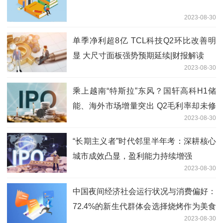
2023-08-30
单季净利超8亿 TCL科技Q2环比改善明
显 大尺寸面板强势预期延续|财报解读
2023-08-30
乘上越南“特斯拉”东风？国轩高科H1储
能、海外市场增量突出 Q2毛利率却未修
2023-08-30
复|财报解读
“长期主义者”时代邻里半年考：深耕核心
城市成效凸显，盈利能力持续增强
2023-08-30
中国夜间经济社会运行状况与消费偏好：
72.4%的新生代群体会选择烧烤作为美食
2023-08-30
消费