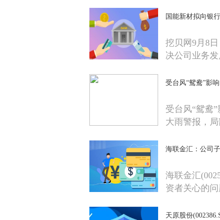
国能新材拟向银行
挖贝网9月8日
决公司业务发
受台风“鸳鸯”影
受台风“鸳鸯
大雨警报，局
海联金汇：公司
海联金汇(00
资者关心的问
天原股份(0023