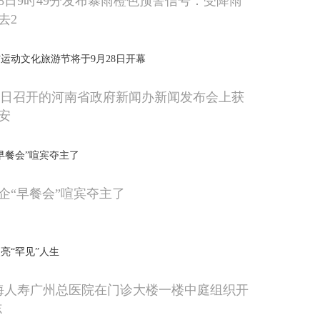
8日9时49分发布暴雨橙色预警信号：受降雨
去2
运动文化旅游节将于9月28日开幕
从6日召开的河南省政府新闻办新闻发布会上获
安
早餐会”喧宾夺主了
企“早餐会”喧宾夺主了
亮“罕见”人生
前海人寿广州总医院在门诊大楼一楼中庭组织开
志