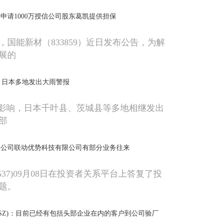
申请1000万授信公司股东葛凯提供担保
，国能新材（833859）近日发布公告，为解
展的
响 日本多地发出大雨警报
”影响，日本千叶县、茨城县等多地相继发出
部
子公司联动优势科技有限公司有部分业务往来
2537)09月08日在投资者关系平台上答复了投
题。
86.SZ)：目前已经有包括头部企业在内的客户到公司验厂