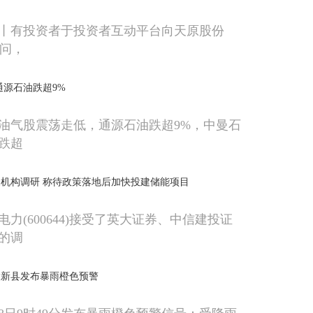
日丨有投资者于投资者互动平台向天原股份
)提问，
通源石油跌超9%
，油气股震荡走低，通源石油跌超9%，中曼石
跌超
机构调研 称待政策落地后加快投建储能项目
电力(600644)接受了英大证券、中信建投证
的调
大新县发布暴雨橙色预警