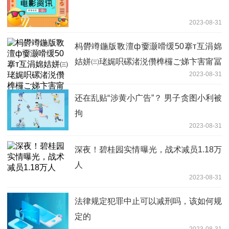
2023-08-31
杩欎竴鍦版斁澶ф嫑灏嗗缓50搴т互涓婂
姞姘㈢珯娓呮磥渚涚儹榫欏ご娣卞害甯冨
2023-08-31
眬锛堥檮鍚嶅崟锛塤璇佸埜涔嬫槦
还在乱贴“涉黄小广告”？ 男子贪图小利被
拘
2023-08-31
深夜！碧桂园实情曝光，战术减员1.18万
人
2023-08-31
法律规定犯罪中止可以减刑吗，该如何规
定的