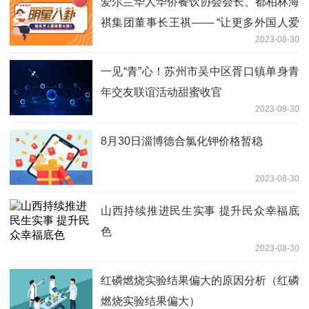
爱尔兰华人华侨餐饮协会会长、都柏林海
祺集团董事长王祺—— “让更多外国人爱
2023-08-30
上中餐和中国”
一见“青”心！苏州市吴中区胥口镇单身青
年交友联谊活动甜蜜收官
2023-08-30
8月30日淄博德合氯化钾价格暂稳
2023-08-30
山西持续推进民生实事 提升民众幸福底
色
2023-08-30
红磷燃烧实验结果偏大的原因分析（红磷
燃烧实验结果偏大）