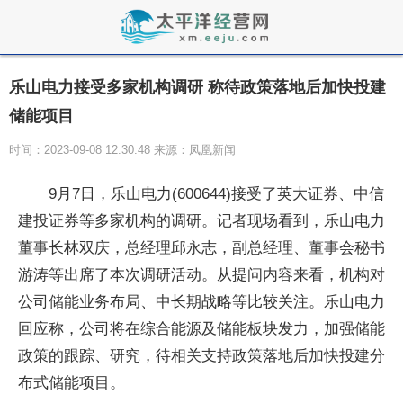
乐山电力接受多家机构调研 称待政策落地后加快投建
储能项目
时间：2023-09-08 12:30:48 来源：凤凰新闻
9月7日，乐山电力(600644)接受了英大证券、中信
建投证券等多家机构的调研。记者现场看到，乐山电力
董事长林双庆，总经理邱永志，副总经理、董事会秘书
游涛等出席了本次调研活动。从提问内容来看，机构对
公司储能业务布局、中长期战略等比较关注。乐山电力
回应称，公司将在综合能源及储能板块发力，加强储能
政策的跟踪、研究，待相关支持政策落地后加快投建分
布式储能项目。