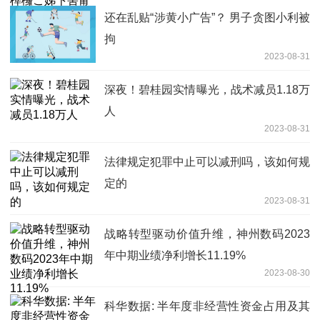
还在乱贴“涉黄小广告”？ 男子贪图小利被
拘
2023-08-31
深夜！碧桂园实情曝光，战术减员1.18万
人
2023-08-31
法律规定犯罪中止可以减刑吗，该如何规
定的
2023-08-31
战略转型驱动价值升维，神州数码2023
年中期业绩净利增长11.19%
2023-08-30
科华数据: 半年度非经营性资金占用及其