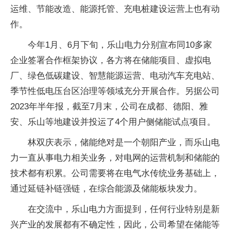
运维、节能改造、能源托管、充电桩建设运营上也有动
作。
今年1月、6月下旬，乐山电力分别宣布同10多家
企业签署合作框架协议，各方将在储能项目、虚拟电
厂、绿色低碳建设、智慧能源运营、电动汽车充电站、
季节性低电压台区治理等领域充分开展合作。另据公司
2023年半年报，截至7月末，公司在成都、德阳、雅
安、乐山等地建设并投运了4个用户侧储能试点项目。
林双庆表示，储能绝对是一个朝阳产业，而乐山电
力一直从事电力相关业务，对电网的运营机制和储能的
技术都有积累。公司需要将在电气水传统业务基础上，
通过延链补链强链，在综合能源及储能板块发力。
在交流中，乐山电力方面提到，任何行业特别是新
兴产业的发展都有不确定性，因此，公司希望在储能等