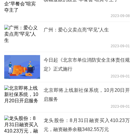
2023-09-08
广州：爱心义卖点亮“罕见”人生
2023-09-01
今日起《北京市单位消防安全主体责任规
定》正式施行
2023-09-01
北京即将上线新社保系统，10月20日开
启服务
2023-09-01
龙头股份：8月31日融资买入410.23万
元，融资融券余额3482.55万元