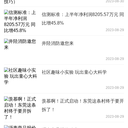
2023-08-30
信测标准：上半年净利润8205.57万元 同
比增45.8%
2023-08-29
井陉消防邀您来
2023-08-29
社区趣味小实验 玩出童心大科学
2023-08-29
羡慕啊！正式启动！东莞这条村终于要开
拆了！
2023-08-29