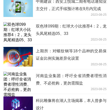
中南建设：西安上悦城二期有电话通知业
主交付，正式手续预计将在9月内完成
2023-08-25
双色球099期：红球大小比推荐4：2，龙
头凤尾精选05、33
2023-08-25
上期所：对螺纹钢等18个品种的交易保
证金比例实施差异化设置
2023-08-25
河南盐业集团：呼吁全省消费者理性消
费、不必抢购，更勿需囤盐
2023-08-25
科比雕像将在湖人主场揭幕，本人曾参与
设计