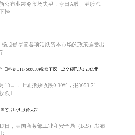
新公布业绩令市场失望，今日A股、港股汽
下挫
辑|杨旭然尽管各项活跃资本市场的政策连番出
行
日科创ETF(588050)收盘下探，成交额已达2.29亿元
0月18日，上证指数收跌0 80%，报3058 71
收跌1
美国芯片巨头股价大跌
月17日，美国商务部工业和安全局（BIS）发布
出