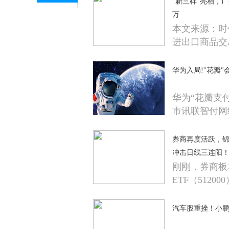
“新三样”亮相，
万
本文来源：时代
进出口商品交
华为入局!"花瓣
华为“花瓣支
市讯联智付网
券商再度活跃，锦龙
冲击日线三连阳
刚刚，券商板
ETF（5120
汽车股重挫！小鹏、