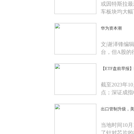
或因特斯拉最
车板块均大幅
华为资本潮
文|谢泽锋编
台，但A股的
【ETF盘前早报】昨
截至2023年1
点；深证成指
出口管制升级，
当地时间10
了针对芯片的