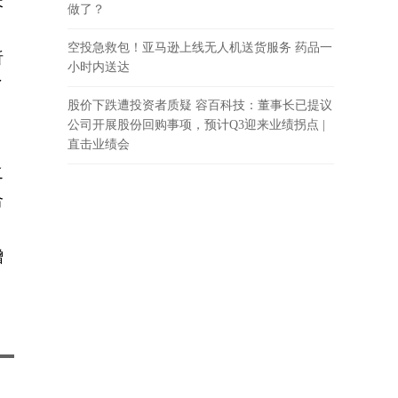
长
做了？
空投急救包！亚马逊上线无人机送货服务 药品一
析
小时内送达
了
股价下跌遭投资者质疑 容百科技：董事长已提议
公司开展股份回购事项，预计Q3迎来业绩拐点 |
直击业绩会
之
合
增