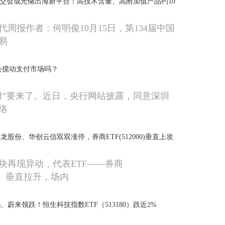
广交会成光储出海新平台！高技术含量、高附加值产品约10
周报作者：何明俊10月15日，第134届中国
易
"会搅动支付市场吗？
付”要来了。近日，央行网站披露，同意深圳
络
股份、华创云信双双涨停，券商ETF(512000)垂直上攻
！
块再现异动，代表ETF——券商
00）垂直拉升，场内
蔚来领跌！恒生科技指数ETF（513180）跌近2%