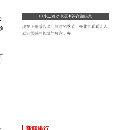
电小二移动电源测评详细信息
公
现在正是适合出门旅游的季节，去北京看看让人
预
感到震撼的长城与故宫，去
前
了
新闻排行