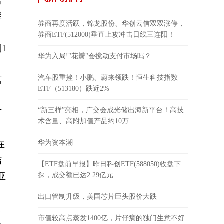
培
辉
券商再度活跃，锦龙股份、华创云信双双涨停，
券商ETF(512000)垂直上攻冲击日线三连阳！
1
华为入局!"花瓣"会搅动支付市场吗？
汽车股重挫！小鹏、蔚来领跌！恒生科技指数
离
ETF（513180）跌近2%
“新三样”亮相，广交会成光储出海新平台！高技
市
术含量、高附加值产品约10万
华为资本潮
在
结
【ETF盘前早报】昨日科创ETF(588050)收盘下
亚
探，成交额已达2.29亿元
出口管制升级，美国芯片巨头股价大跌
家
市值较高点蒸发1400亿，片仔癀的独门生意不好