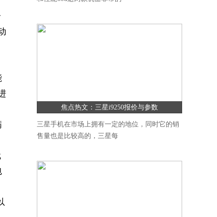
一
动
能
进
焦点热文：三星i9250报价与参数
满
三星手机在市场上拥有一定的地位，同时它的销
售量也是比较高的，三星每
代
包
以