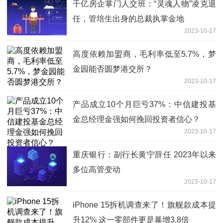
千亿房企掌门人交班：“灵魂人物”凌克退
任，管培生出身的总裁执掌金地
2023-10-17
高度依赖加盟商，毛利率低至5.7%，梦
金园能否圆梦港交所？
2023-10-17
产品成立10个月巨亏37%：中信建投基
金总经理金强如何挽回投资者信心？
2023-10-17
重庆银行：副行长黄宁辞任 2023年以来
多位高管变动
2023-10-17
iPhone 15拆机调查来了！旗舰款成本提
升12% 这一零部件更是暴增3.8倍