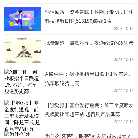
估值回落，资金青睐！科网股带动，恒生
科技指数ETF(513180)跌超1%
2023-10-18
批量制造，爆款难寻，夜游经济的冷思考
2023-10-18
A股午评：创业板指半日跌超1% 芯片、
汽车股逆势走高
2023-10-18
【读财报】基金发行透视：前三季度新发
规模同比降超三成 超百只产品延募
2023-10-18
为什么“牙茅”与“眼茅” 的差距越来越大？