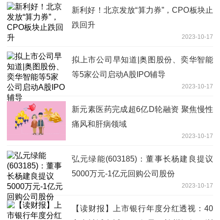
新利好！北京发放“算力券”，CPO板块止
跌回升
2023-10-17
拟上市公司早知道|奥图股份、奕华智能
等5家公司启动A股IPO辅导
2023-10-17
新元素医药完成超6亿D轮融资 聚焦慢性
痛风和肝病领域
2023-10-17
弘元绿能(603185)：董事长杨建良提议
5000万元-1亿元回购公司股份
2023-10-17
【读财报】上市银行年度分红透视：40