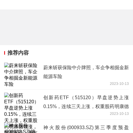
推荐内容
蔚来斩获保险中介牌照，车企争相掘金新
能源车险
2023-10-13
创新药ETF（515120）早盘逆势上涨
0.15%，连续三天上涨，权重股药明康德
2023-10-13
领涨，复星医药、华东医药、泰格医药跟
涨
神火股份(000933.SZ)第三季度预盈