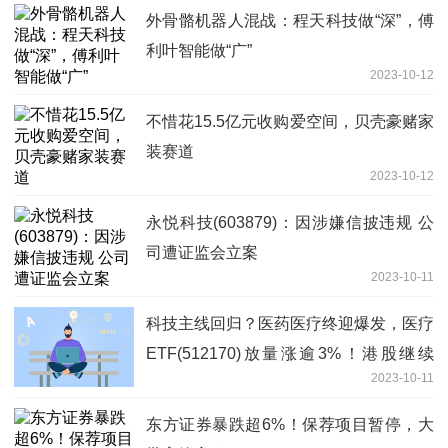
外骨骼机器人混战：程天科技做“深”，傅
利叶智能做“广”
2023-10-12
不惜花15.5亿元收购爱空间，贝壳豪赌家
装赛道
2023-10-12
永悦科技(603879)：因涉嫌信披违规 公
司遭证监会立案
2023-10-11
科技主线回归？医药医疗终迎爆发，医疗
ETF(512170)放量涨逾3%！港股继续
2023-10-11
闻“鸽”起舞
东方证券暴跌超6%！保荐项目暂停，大