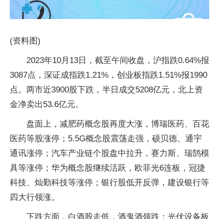
(资料图)
2023年10月13日，截至午间收盘，沪指跌0.64%报
3087点，深证成指跌1.21%，创业板指跌1.51%报1990
点。两市近3900股下跌，半日成交5208亿元，北上资
金净卖出53.6亿元。
盘面上，减肥药概念股再度大涨，博瑞医药、百花
医药等股涨停；5.5G概念股震荡走强，硕贝德、通宇
通讯涨停；汽车产业链个股盘中拉升，赛力斯、瑞鹄模
具等涨停；华为概念股继续活跃，欧菲光6连板，冠捷
科技、灿勤科技等涨停；银行股低开反弹，建设银行等
四大行领涨。
下跌方面，白酒股走低，酒鬼酒领跌；光伏设备板