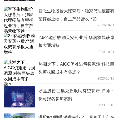
智飞生物股价大涨背后：独家代理疫苗有
望撑起业绩，自主产品营收下跌
2023-10-11
2.6亿溢价收购天安药业后,华润双鹤获摩
根大通增持
2023-10-11
热潮之下，AIGC仍难逃亏损泥潭 科技巨
头离收回成本有多远？
2023-10-10
劲嘉股份征集受损股民有望获赔 律师：
仍可报名参加索赔
2023-10-10
港股IPO回暖 消费先行？十月稻田上市在