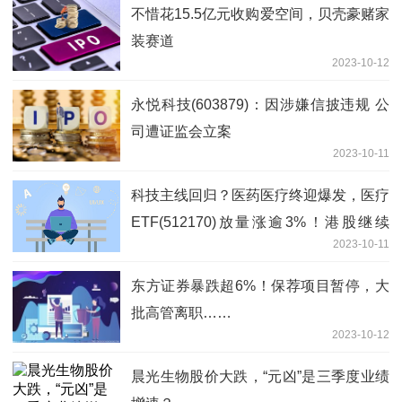
不惜花15.5亿元收购爱空间，贝壳豪赌家
装赛道
2023-10-12
永悦科技(603879)：因涉嫌信披违规 公
司遭证监会立案
2023-10-11
科技主线回归？医药医疗终迎爆发，医疗
ETF(512170)放量涨逾3%！港股继续
2023-10-11
闻“鸽”起舞
东方证券暴跌超6%！保荐项目暂停，大
批高管离职……
2023-10-12
晨光生物股价大跌，“元凶”是三季度业绩