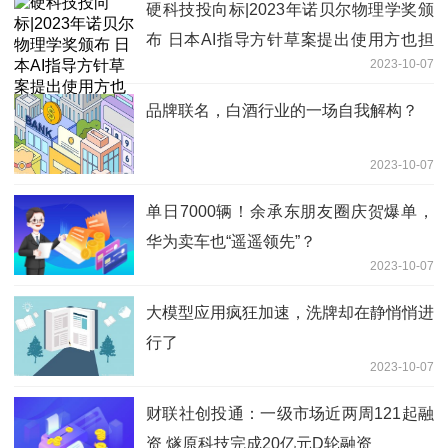
硬科技投向标|2023年诺贝尔物理学奖颁
布 日本AI指导方针草案提出使用方也担
2023-10-07
责
品牌联名，白酒行业的一场自我解构？
2023-10-07
单日7000辆！余承东朋友圈庆贺爆单，
华为卖车也“遥遥领先”？
2023-10-07
大模型应用疯狂加速，洗牌却在静悄悄进
行了
2023-10-07
财联社创投通：一级市场近两周121起融
资 燧原科技完成20亿元D轮融资