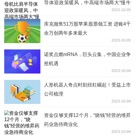
导体迎政策暖风，中高端市场两大“慢牛
2023-10-05
股”何时兑现业绩？
库克抛售51万股苹果股票领工资 进账4千
余万创两年多来最大
2023-10-05
诺奖点燃mRNA，巨头云集，中国企业争
抢机遇
2023-10-04
人形机器人奇点时刻丝杠崛起！受益上市
公司梳理
2023-10-04
资金仅够支撑12个月，“烧钱”经营的维昇
药业急待商业化
2023-10-04