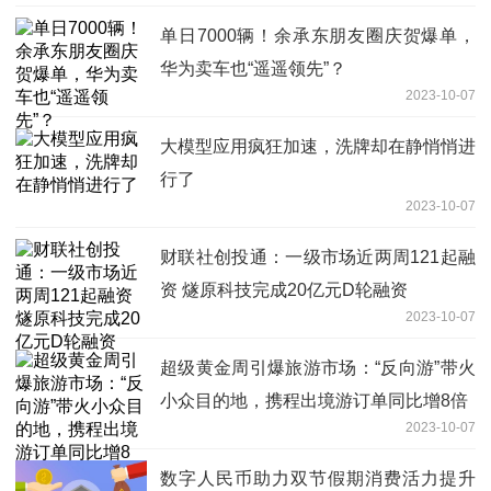
单日7000辆！余承东朋友圈庆贺爆单，
华为卖车也“遥遥领先”？
2023-10-07
大模型应用疯狂加速，洗牌却在静悄悄进
行了
2023-10-07
财联社创投通：一级市场近两周121起融
资 燧原科技完成20亿元D轮融资
2023-10-07
超级黄金周引爆旅游市场：“反向游”带火
小众目的地，携程出境游订单同比增8倍
2023-10-07
数字人民币助力双节假期消费活力提升