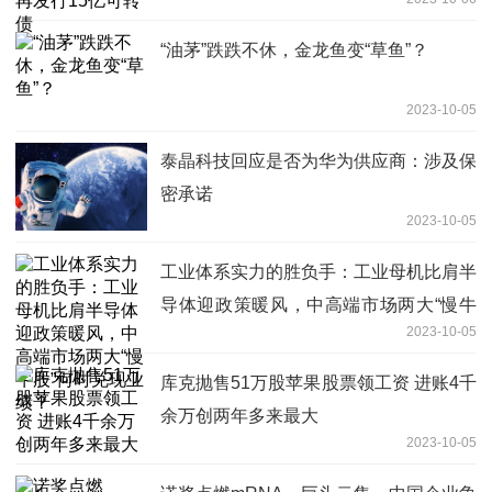
“油茅”跌跌不休，金龙鱼变“草鱼”？
2023-10-05
泰晶科技回应是否为华为供应商：涉及保
密承诺
2023-10-05
工业体系实力的胜负手：工业母机比肩半
导体迎政策暖风，中高端市场两大“慢牛
2023-10-05
股”何时兑现业绩？
库克抛售51万股苹果股票领工资 进账4千
余万创两年多来最大
2023-10-05