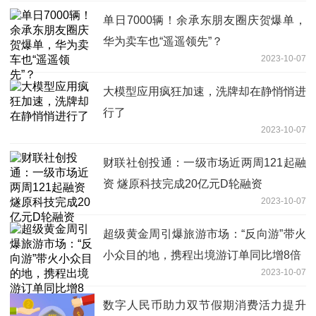
单日7000辆！余承东朋友圈庆贺爆单，
华为卖车也“遥遥领先”？
2023-10-07
大模型应用疯狂加速，洗牌却在静悄悄进
行了
2023-10-07
财联社创投通：一级市场近两周121起融
资 燧原科技完成20亿元D轮融资
2023-10-07
超级黄金周引爆旅游市场：“反向游”带火
小众目的地，携程出境游订单同比增8倍
2023-10-07
数字人民币助力双节假期消费活力提升