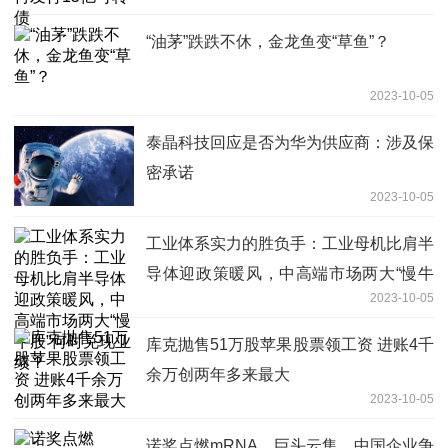
“油茅”跌跌不休，金龙鱼变“草鱼”？
2023-10-05
泰晶科技回应是否为华为供应商：涉及保
密承诺
2023-10-05
工业体系实力的胜负手：工业母机比肩半
导体迎政策暖风，中高端市场两大“慢牛
2023-10-05
股”何时兑现业绩？
库克抛售51万股苹果股票领工资 进账4千
余万创两年多来最大
2023-10-05
诺奖点燃mRNA，巨头云集，中国企业争