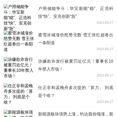
户用储能争斗：华宝新能“稳”、正浩科
技“快”、安克创新“急”
2023-09-27
蜜雪冰城涨价怒赞无数 雪王张红超卷出
一条阳道
2023-09-27
涉嫌欺诈发行被重罚近亿元！董事长10
年禁入市场！
2023-09-27
任正非和孟晚舟多次提的「算力」 到底
是个啥？
2023-09-27
新能源板块强势上涨，钧达股份领涨，新