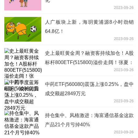
化
2023-09-26
人广板块上新，海玥黄浦源8小时劲销
64.8亿！
2023-09-26
史上最旺黄金周？融资客持续加仓！A股
标杆800ETF(515800)溢价走阔！张夏：
2023-09-26
四季度蓝筹崛起、成长回归
中药ETF(560080)震荡上涨0.25%，盘中
成交额超2849万元
2023-09-26
持仓集中、风格激进：海富通信基金这款
产品21个月亏掉40%
2023-09-26