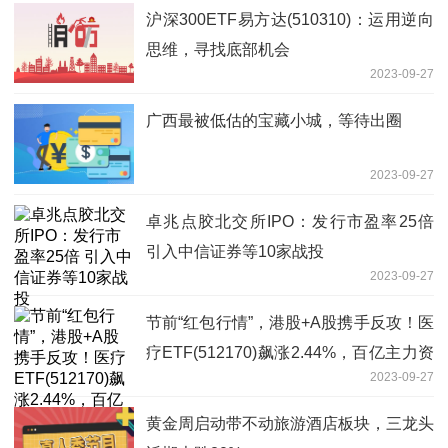
沪深300ETF易方达(510310)：运用逆向
思维，寻找底部机会
2023-09-27
广西最被低估的宝藏小城，等待出圈
2023-09-27
卓兆点胶北交所IPO：发行市盈率25倍
引入中信证券等10家战投
2023-09-27
节前“红包行情”，港股+A股携手反攻！医
疗ETF(512170)飙涨2.44%，百亿主力资
2023-09-27
金埋伏，医疗反转快了？
黄金周启动带不动旅游酒店板块，三龙头