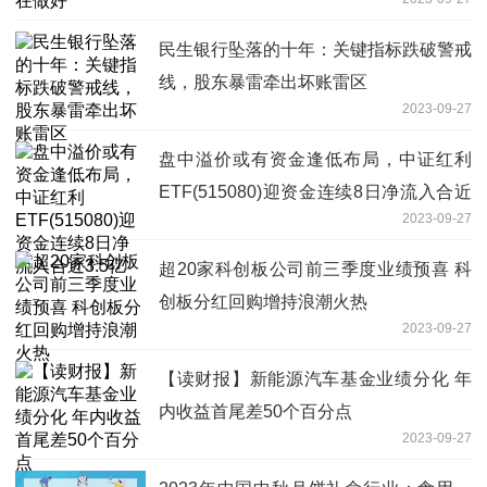
民生银行坠落的十年：关键指标跌破警戒
线，股东暴雷牵出坏账雷区
2023-09-27
盘中溢价或有资金逢低布局，中证红利
ETF(515080)迎资金连续8日净流入合近
2023-09-27
3.5亿
超20家科创板公司前三季度业绩预喜 科
创板分红回购增持浪潮火热
2023-09-27
【读财报】新能源汽车基金业绩分化 年
内收益首尾差50个百分点
2023-09-27