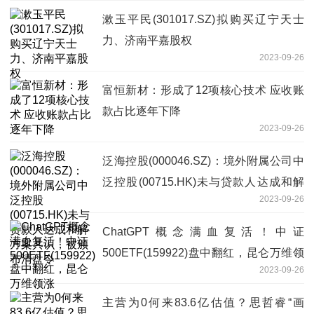
漱玉平民(301017.SZ)拟购买辽宁天士
力、济南平嘉股权
2023-09-26
富恒新材：形成了12项核心技术 应收账
款占比逐年下降
2023-09-26
泛海控股(000046.SZ)：境外附属公司中
泛控股(00715.HK)未与贷款人达成和解
2023-09-26
方案共识，被颁布清盘令
ChatGPT概念满血复活！中证
500ETF(159922)盘中翻红，昆仑万维领
2023-09-26
涨
主营为0何来83.6亿估值？思哲睿“画