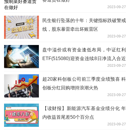
2023-09-27
民生银行坠落的十年：关键指标跌破警戒
线，股东暴雷牵出坏账雷区
2023-09-27
盘中溢价或有资金逢低布局，中证红利
ETF(515080)迎资金连续8日净流入合近
2023-09-27
3.5亿
超20家科创板公司前三季度业绩预喜 科
创板分红回购增持浪潮火热
2023-09-27
【读财报】新能源汽车基金业绩分化 年
内收益首尾差50个百分点
2023-09-27