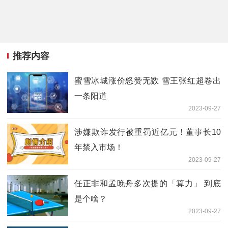
推荐内容
蜜雪冰城涨价怒赞无数 雪王张红超卷出
一条阳道
2023-09-27
涉嫌欺诈发行被重罚近亿元！董事长10
年禁入市场！
2023-09-27
任正非和孟晚舟多次提的「算力」 到底
是个啥？
2023-09-27