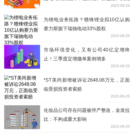
2023-09-26
性成为重要发展趋势
为锂电业务拓路？赣锋锂业拟10亿认购
赛力斯旗下瑞驰电动33%股权
2023-09-25
市场环境变化，又有公司40亿定增终
止！三季度定增撤单案例增多
2023-09-25
*ST美尚新增被诉讼2648.06万元，正面
临受损投资者索赔
2023-09-25
化妆品公司存在问题被停产整改，金发拉
比：不构成重大影响
2023-09-25