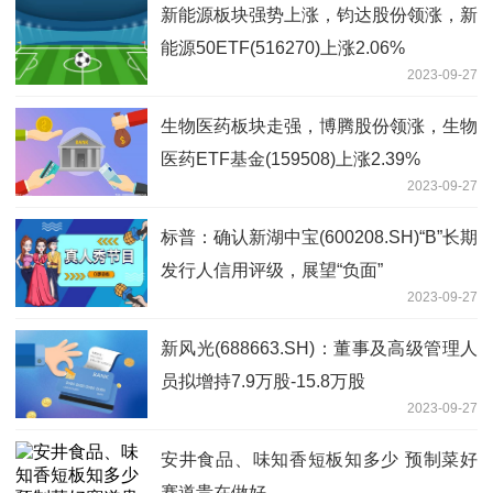
新能源板块强势上涨，钧达股份领涨，新
能源50ETF(516270)上涨2.06%
2023-09-27
生物医药板块走强，博腾股份领涨，生物
医药ETF基金(159508)上涨2.39%
2023-09-27
标普：确认新湖中宝(600208.SH)“B”长期
发行人信用评级，展望“负面”
2023-09-27
新风光(688663.SH)：董事及高级管理人
员拟增持7.9万股-15.8万股
2023-09-27
安井食品、味知香短板知多少 预制菜好
赛道贵在做好