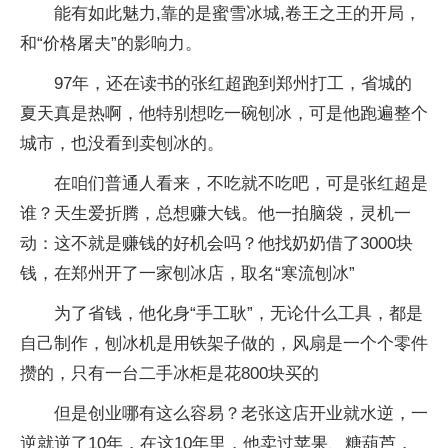
能有如此魅力,靠的是蜜雪冰城,卷王之王的开局，
和“价格屠夫”的影响力。
97年，还在读书的张红超跑到郑州打工，省城的
夏天真是热啊，他特别想吃一碗刨冰，可是他跑遍整个
城市，也没看到卖刨冰的。
在咱们普通人看来，不吃就不吃吧，可是张红超是
谁？天生爱折腾，总想赚大钱。他一拍脑袋，灵机一
动：这不就是赚钱的好机会吗？他找奶奶借了3000块
钱，在郑州开了一家刨冰店，取名“寒流刨冰”
为了省钱，他化身“手工耿”，无论什么工具，都是
自己制作，刨冰机是用铁架子做的，风扇是一个个零件
攒的，只有一台二手冰柜是花800块买的
但是创业哪有这么容易？老张这店开业就水逆，一
逆就逆了10年，在这10年里，他卖过苹果、糖葫芦，