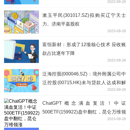
2023-09-26
漱玉平民(301017.SZ)拟购买辽宁天士
力、济南平嘉股权
2023-09-26
富恒新材：形成了12项核心技术 应收账
款占比逐年下降
2023-09-26
泛海控股(000046.SZ)：境外附属公司中
泛控股(00715.HK)未与贷款人达成和解
2023-09-26
方案共识，被颁布清盘令
ChatGPT概念满血复活！中证
500ETF(159922)盘中翻红，昆仑万维领
2023-09-26
涨