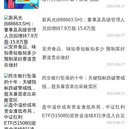
2023-09-27
新风光(688663.SH)：董事及高级管理人
员拟增持7.9万股-15.8万股
2023-09-27
安井食品、味知香短板知多少 预制菜好
赛道贵在做好
2023-09-27
民生银行坠落的十年：关键指标跌破警戒
线，股东暴雷牵出坏账雷区
2023-09-27
盘中溢价或有资金逢低布局，中证红利
ETF(515080)迎资金连续8日净流入合近
2023-09-27
3.5亿