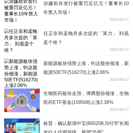
涉嫌欺诈发行被重罚近亿元！董事长10
年禁入市场！
2023-09-27
任正非和孟晚舟多次提的「算力」 到底
是个啥？
2023-09-27
新能源板块强势上涨，钧达股份领涨，新
能源50ETF(516270)上涨2.06%
2023-09-27
生物医药板块走强，博腾股份领涨，生物
医药ETF基金(159508)上涨2.39%
2023-09-27
标普：确认新湖中宝(600208.SH)“B”长期
发行人信用评级，展望“负面”