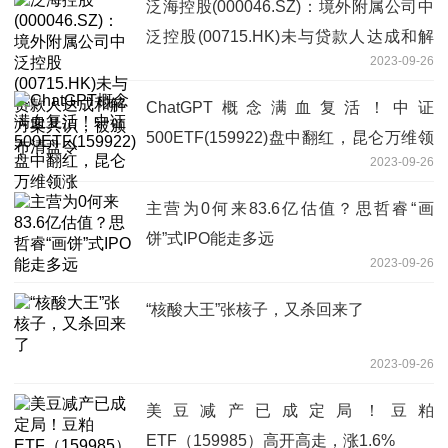
泛海控股(000046.SZ)：境外附属公司中
泛控股(00715.HK)未与贷款人达成和解
2023-09-26
方案共识，被颁布清盘令
ChatGPT概念满血复活！中证
500ETF(159922)盘中翻红，昆仑万维领
2023-09-26
涨
主营为0何来83.6亿估值？思哲睿“画
饼”式IPO能走多远
2023-09-26
“核酸大王”张核子，又杀回来了
2023-09-26
美豆减产已成定局！豆粕
ETF（159985）高开高走，涨1.6%