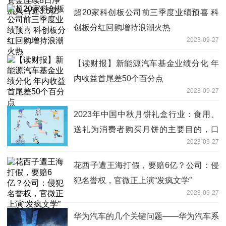
超20家科创板公司前三季度业绩预喜 科
创板分红回购增持浪潮火热
2023-09-27
【读财报】新能源汽车基金业绩分化 年
内收益首尾差50个百分点
2023-09-27
2023年中国中秋月饼礼盒行业：食用、
送礼为消费者购买月饼的主要目的，口
2023-09-27
味、口感是其主要的关注因素
花西子遭王海打假，要赔6亿？公司：侵
犯名誉权，官微正上演“发疯文学”
2023-09-27
华为汽车的几个关键问题——华为汽车系