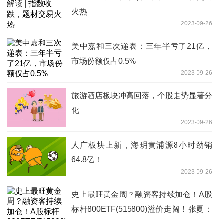
火热
2023-09-26
美中嘉和三次递表：三年半亏了21亿，
市场份额仅占0.5%
2023-09-26
旅游酒店板块冲高回落，个股走势显著分
化
2023-09-26
人广板块上新，海玥黄浦源8小时劲销
64.8亿！
2023-09-26
史上最旺黄金周？融资客持续加仓！A股
标杆800ETF(515800)溢价走阔！张夏：