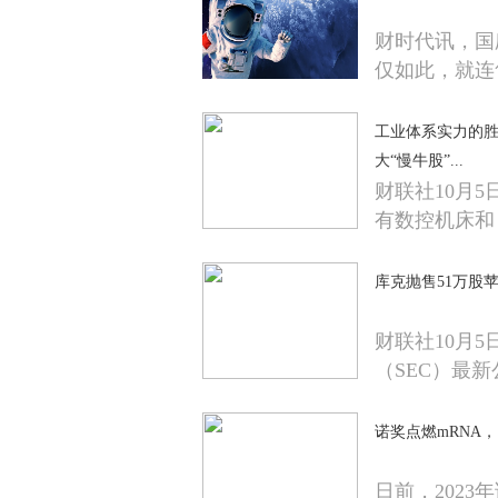
财时代讯，国
仅如此，就连
工业体系实力的
大“慢牛股”...
财联社10月
有数控机床和
库克抛售51万股
财联社10月
（SEC）最
诺奖点燃mRNA
日前，202