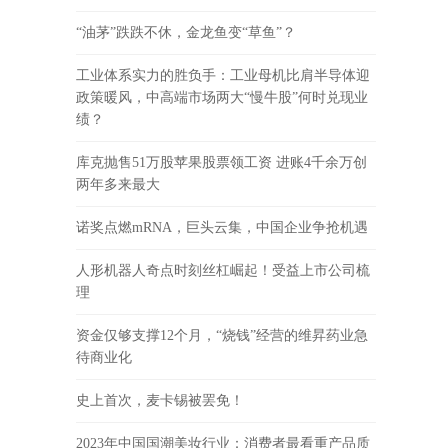
“油茅”跌跌不休，金龙鱼变“草鱼”？
工业体系实力的胜负手：工业母机比肩半导体迎
政策暖风，中高端市场两大“慢牛股”何时兑现业
绩？
库克抛售51万股苹果股票领工资 进账4千余万创
两年多来最大
诺奖点燃mRNA，巨头云集，中国企业争抢机遇
人形机器人奇点时刻丝杠崛起！受益上市公司梳
理
资金仅够支撑12个月，“烧钱”经营的维昇药业急
待商业化
史上首次，麦卡锡被罢免！
2023年中国国潮美妆行业：消费者最看重产品质