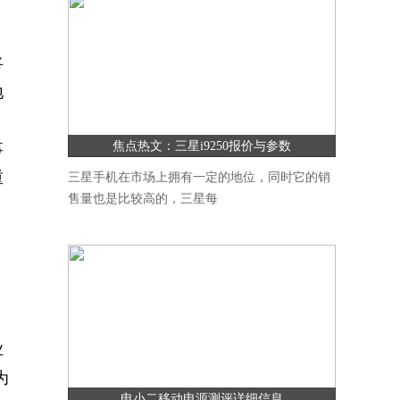
将
地
焦点热文：三星i9250报价与参数
事
重
三星手机在市场上拥有一定的地位，同时它的销
售量也是比较高的，三星每
，
业
为
电小二移动电源测评详细信息