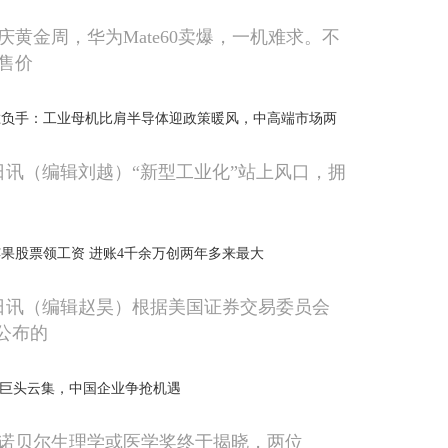
庆黄金周，华为Mate60卖爆，一机难求。不
售价
胜负手：工业母机比肩半导体迎政策暖风，中高端市场两
5日讯（编辑刘越）“新型工业化”站上风口，拥
苹果股票领工资 进账4千余万创两年多来最大
5日讯（编辑赵昊）根据美国证券交易委员会
新公布的
，巨头云集，中国企业争抢机遇
3年诺贝尔生理学或医学奖终于揭晓，两位