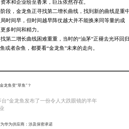
，资本和企业纷至沓来，巨压依然存在。
争阶段，金龙鱼正寻找第二增长曲线，找到新的曲线是重
入局时间早，但时间越早阵仗越大并不能换来同等量的成
入更多时间和精力。
找第二增长曲线困难重重，当时的“油茅”正褪去光环回
鱼或者杂鱼，都要看“金龙鱼”未来的走向。
金龙鱼变“草鱼”？
茅台”金龙鱼发布了一份令人大跌眼镜的半年
业
否为华为供应商：涉及保密承诺