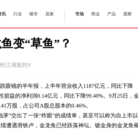
资讯
行业
楼市
居家
市场
商业
产品
观察
鱼变“草鱼”？
经江湖老刘V
跌眼镜的半年报，上半年营业收入1187亿元，同比下降
损益的净利润0.14亿元，同比下降99.40%。9月25日，
.41万股，占公司A股总股本的0.46%。
油茅”交出了一张“炸眼”的成绩单，甚至可以称为自上市以
业绩遭遇滑铁卢，金龙鱼已经跌落神坛。镀金身的金龙鱼