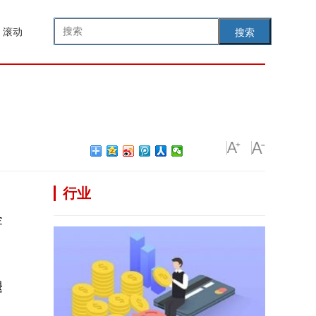
滚动
搜索
行业
金
褪