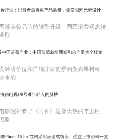
潮美妆行业：消费者最看重产品质量，偏爱国潮元素设计
国潮美妆品牌的转型升级、国民消费观念转
业取
年全球及中国蓝莓产业：中国蓝莓栽培面积和总产量为全球第
高经济价值和广阔开发前景的新兴果树树
水果的
海信电视U8号准年轻人的脉搏
电影院补看了《封神》这部大热的年度巨
感慨，
ro Max与iPhone 16 Pro或均采用潜望式镜头！受益上市公司一览