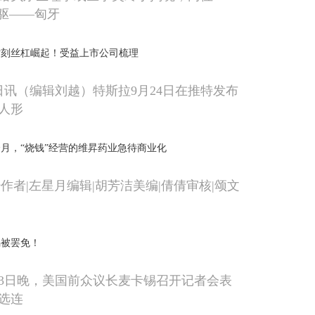
先驱——匈牙
时刻丝杠崛起！受益上市公司梳理
4日讯（编辑刘越）特斯拉9月24日在推特发布
人形
个月，“烧钱”经营的维昇药业急待商业化
作者|左星月编辑|胡芳洁美编|倩倩审核|颂文
锡被罢免！
月3日晚，美国前众议长麦卡锡召开记者会表
选连