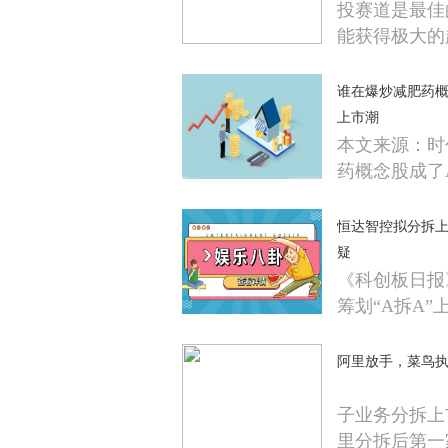
投赛道是最佳
能获得极大的
谁在爆炒减肥药
上市潮
本文来源：时
药概念股成了
恒达智控拟分拆上
疑
《科创板日报
筹划“A拆A”
阿里放手，菜鸟
子业务分拆上
里分拆后第一