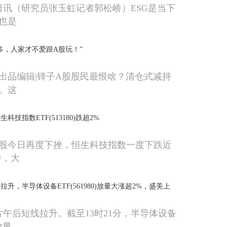
8日讯（研究员张玉虹记者郭松峤）ESG是当下
也是
多，人家才不爱跟A股玩！”
出品编辑|铎子A股股民最恨啥？清仓式减持
。这
技指数ETF(513180)跌超2%
股今日再度下挫，恒生科技指数一度下跌近
中，大
升，半导体设备ETF(561980)放量大涨超2%，盛美上
片午后短线拉升。截至13时21分，半导体设备
)放量