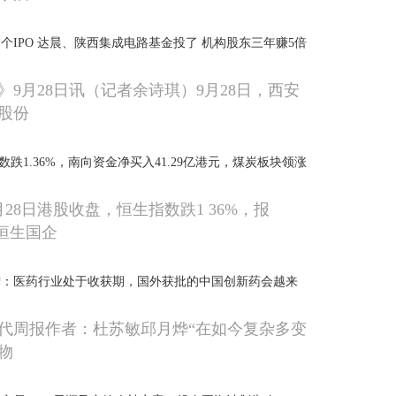
个IPO 达晨、陕西集成电路基金投了 机构股东三年赚5倍
》9月28日讯（记者余诗琪）9月28日，西安
股份
指数跌1.36%，南向资金净买入41.29亿港元，煤炭板块领涨
9月28日港股收盘，恒生指数跌1 36%，报
点；恒生国企
宁：医药行业处于收获期，国外获批的中国创新药会越来
代周报作者：杜苏敏邱月烨“在如今复杂多变
物