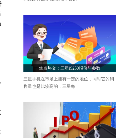
分
格
场
车
焦点热文：三星i9250报价与参数
。
三星手机在市场上拥有一定的地位，同时它的销
步
售量也是比较高的，三星每
、
其
汽