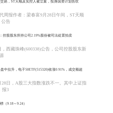
交易，ST天顺及实控人被立案，投身国资计划告吹
代周报作者：梁春富9月28日午间，ST天顺
Z）公告
38)：控股股东所持公司2.19%股份被司法处置拍卖
8日，西藏珠峰(600338)公告，公司控股股东新
源
盘中拉升，电子50ETF(515320)收涨0.91%，成交额超
9月28日，A股三大指数涨跌不一。其中上证指
，报3
（9.18～9.24）