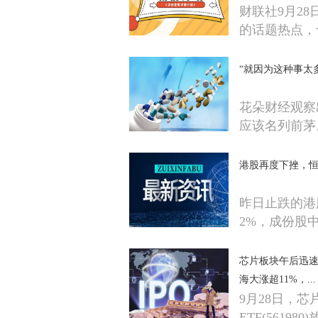
财联社9月2
的话题热点，
“就因为这种事太
花朵财经观察
应该名列前茅
港股再度下挫，恒生科
昨日止跌的港
2%，成份股
芯片板块午后迅速拉
海大涨超11%，...
9月28日，芯
ETF(561980