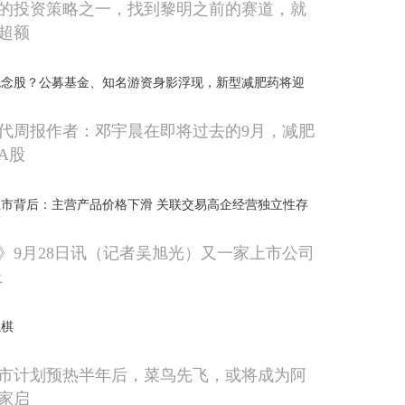
的投资策略之一，找到黎明之前的赛道，就
超额
概念股？公募基金、知名游资身影浮现，新型减肥药将迎
代周报作者：邓宇晨在即将过去的9月，减肥
A股
市背后：主营产品价格下滑 关联交易高企经营独立性存
》9月28日讯（记者吴旭光）又一家上市公司
上
执棋
市计划预热半年后，菜鸟先飞，或将成为阿
家启