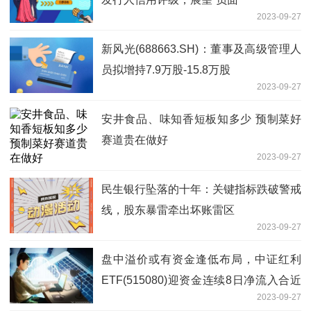
2023-09-27
新风光(688663.SH)：董事及高级管理人
员拟增持7.9万股-15.8万股
2023-09-27
安井食品、味知香短板知多少 预制菜好
赛道贵在做好
2023-09-27
民生银行坠落的十年：关键指标跌破警戒
线，股东暴雷牵出坏账雷区
2023-09-27
盘中溢价或有资金逢低布局，中证红利
ETF(515080)迎资金连续8日净流入合近
2023-09-27
3.5亿