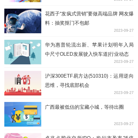
式？
花西子“发疯式营销”要做高端品牌 网友爆
料：抽奖抠门不包邮
2023-09-27
华为惠普轮流出新、苹果计划明年入局
中尺寸OLED发展驶入快车道|行业动态
2023-09-27
沪深300ETF易方达(510310)：运用逆向
思维，寻找底部机会
2023-09-27
广西最被低估的宝藏小城，等待出圈
2023-09-27