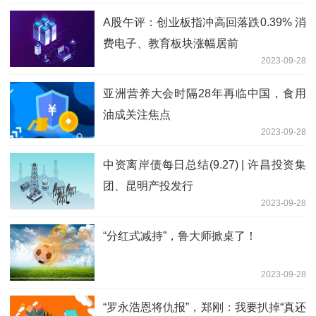
高
A股午评：创业板指冲高回落跌0.39% 消
费电子、教育板块涨幅居前
2023-09-28
亚洲营养大会时隔28年再临中国，食用
油成关注焦点
2023-09-28
中资离岸债每日总结(9.27) | 许昌投资集
团、昆明产投发行
2023-09-28
“分红式减持”，鲁大师掀桌了！
2023-09-28
“罗永浩恩将仇报”，郑刚：我要扒掉“真还