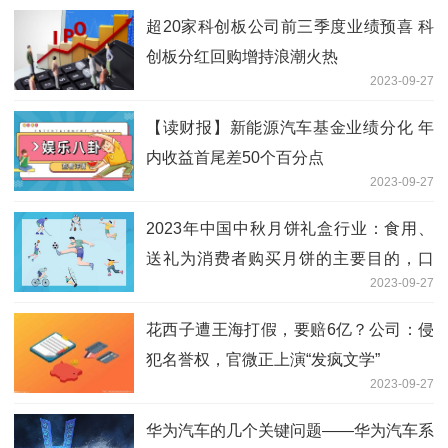
超20家科创板公司前三季度业绩预喜 科
创板分红回购增持浪潮火热
2023-09-27
【读财报】新能源汽车基金业绩分化 年
内收益首尾差50个百分点
2023-09-27
2023年中国中秋月饼礼盒行业：食用、
送礼为消费者购买月饼的主要目的，口
2023-09-27
味、口感是其主要的关注因素
花西子遭王海打假，要赔6亿？公司：侵
犯名誉权，官微正上演“发疯文学”
2023-09-27
华为汽车的几个关键问题——华为汽车系