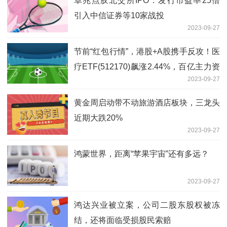
卓兆点胶北交所IPO：发行市盈率25倍
引入中信证券等10家战投
2023-09-27
节前“红包行情”，港股+A股携手反攻！医
疗ETF(512170)飙涨2.44%，百亿主力资
2023-09-27
金埋伏，医疗反转快了？
黄金周启动带不动旅游酒店板块，三龙头
近期大跌20%
2023-09-27
鸿蒙世界，距离“苹果宇宙”还有多远？
2023-09-27
鸿达兴业被立案，公司二股东股权被冻
结，还将面临受损股民索赔