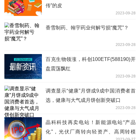
传”的皮
2023-09-28
香雪制药、翰宇药业何解亏损“魔咒”？
2023-09-28
百克生物领涨，科创100ETF(588190)开
盘震荡飘红
2023-09-28
调查显示“健康”月饼成9成中国消费者首
选，健康与大气成月饼创新突破口
2023-09-28
晶科科技再卖电站！新能源电站“产品
化”，光伏厂商转向轻资产、高周转模
2023-09-27