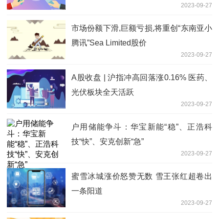
2023-09-27
市场份额下滑,巨额亏损,将重创“东南亚小
腾讯”Sea Limited股价
2023-09-27
A股收盘 | 沪指冲高回落涨0.16% 医药、
光伏板块全天活跃
2023-09-27
户用储能争斗：华宝新能“稳”、正浩科
技“快”、安克创新“急”
2023-09-27
蜜雪冰城涨价怒赞无数 雪王张红超卷出
一条阳道
2023-09-27