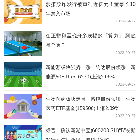
涉嫌欺诈发行被重罚近亿元！董事长10
年禁入市场！
2023-09-27
任正非和孟晚舟多次提的「算力」 到底
是个啥？
2023-09-27
新能源板块强势上涨，钧达股份领涨，新
能源50ETF(516270)上涨2.06%
2023-09-27
生物医药板块走强，博腾股份领涨，生物
医药ETF基金(159508)上涨2.39%
2023-09-27
标普：确认新湖中宝(600208.SH)“B”长期
发行人信用评级，展望“负面”