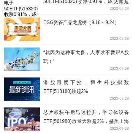
50ETF(515320)收涨0.91%，成交额超
2023-09-28
1363万元！
ESG资管产品龙虎榜（9.18～9.24）
2023-09-28
“就因为这种事太多，人家才不爱跟A股
玩！”
2023-09-28
港股再度下挫，恒生科技指数
ETF(513180)跌超2%
2023-09-28
芯片板块午后迅速拉升，半导体设备
ETF(561980)放量大涨超2%，盛美上海
2023-09-28
大涨超11%，北方华创、中微公司纷纷走