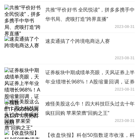
共推“平价好书 全民悦读”，拼多多携手中
华书局、虎嗅打造“跨界直播”
2023-08-31
速卖通搞了个跨境电商达人赛
2023-08-31
证券板块中期成绩单亮眼，天风证券上半
年业绩增长968%！A股缩量回调，证券
2023-08-31
指数ETF(560090)再跌1.87%弱势四连
阴！
难怪美股这么牛！四大科技巨头过去十年
疯狂回购 苹果荣膺“回购之王”
2023-08-31
【收盘快报】科创50指数逆市收涨，科