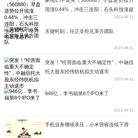
家电ETF龙头（560880）早盘逆势拉升
现涨0.44%，冲击三连阳，石头科技涨超
2023-08-31
12%，格力电器涨超1%
关键时刻，任正非拒见美方团队
2023-08-31
突发！“经营面临重大不确定性”，中融信
托大股东经纬纺机拟主动退市
2023-08-31
946亿，李书福第8个IPO来了
2023-08-31
手机业务继续承压，小米营收连续下滑