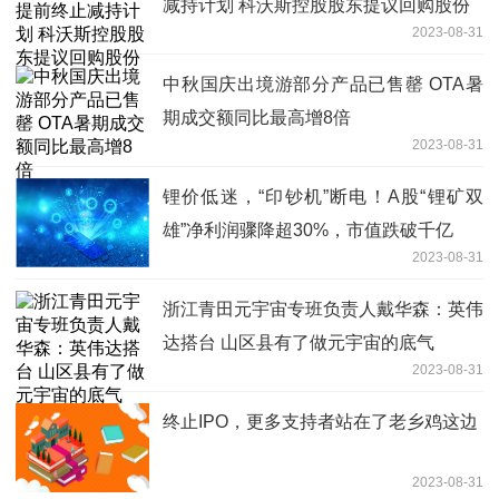
减持计划 科沃斯控股股东提议回购股份
2023-08-31
中秋国庆出境游部分产品已售罄 OTA暑
期成交额同比最高增8倍
2023-08-31
锂价低迷，“印钞机”断电！A股“锂矿双
雄”净利润骤降超30%，市值跌破千亿
2023-08-31
浙江青田元宇宙专班负责人戴华森：英伟
达搭台 山区县有了做元宇宙的底气
2023-08-31
终止IPO，更多支持者站在了老乡鸡这边
2023-08-31